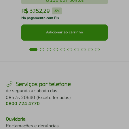
110.607
pontos
R$
3
.
152
,
29
R
-
5%
No pagamento com Pix
No 
Adicionar ao carrinho
Serviços por telefone
de segunda a sábado das
08h às 20h40 (Exceto feriados)
0800 724 4770
Ouvidoria
Reclamações e denúncias