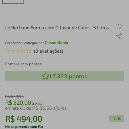
air fryer
4
º
iphone
5
º
Le Rechaud Forma com Difusor de Calor - 5 Litros
Casas Bahia
Fornecido e entregue por
☆
☆
☆
☆
☆
(0 avaliações)
Compre com pontos:
17.333
pontos
R$
649
,
90
R$
520
,
00
à vista
em até
6
x de
R$
86
,
66
s/juros
R$
494
,
00
-
24%
No pagamento com Pix