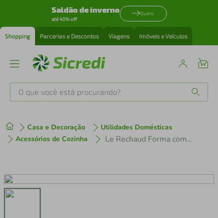
Saldão de inverno
Quero
até 40% off
Shopping
Parcerias e Descontos
Viagens
Imóveis e Veículos
O que você está procurando?
Produtos mais buscados
Casa e Decoração
Utilidades Domésticas
tenis
1
º
Le Rechaud Forma com Difusor de Calor - 5 Litros
Acessórios de Cozinha
cafeteira
2
º
perfume
3
º