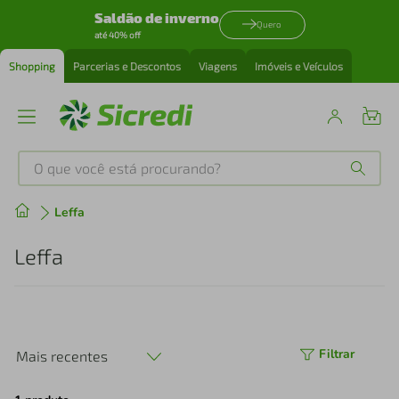
Saldão de inverno
Quero
até 40% off
Shopping
Parcerias e Descontos
Viagens
Imóveis e Veículos
O que você está procurando?
Produtos mais buscados
Leffa
tenis
1
º
Leffa
cafeteira
2
º
perfume
3
º
Filtrar
Mais recentes