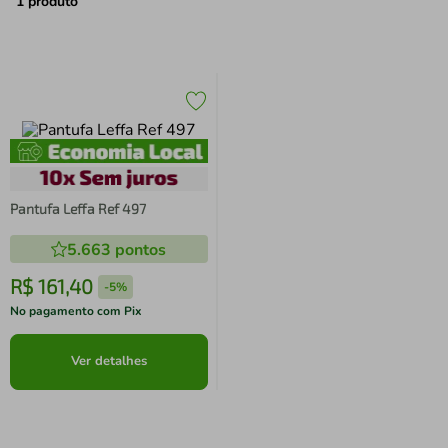
air fryer
4
º
1
produto
iphone
5
º
Pantufa Leffa Ref 497
5.663
pontos
R$
161
,
40
-
5%
No pagamento com Pix
Ver detalhes