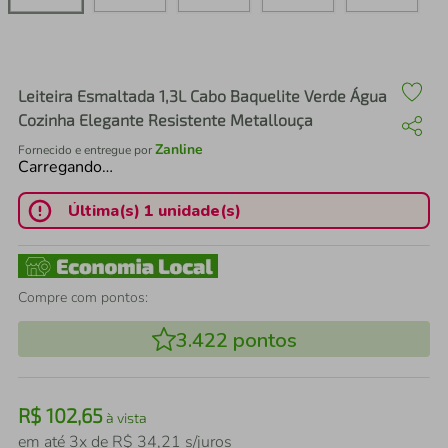
air fryer
4
º
iphone
5
º
Leiteira Esmaltada 1,3L Cabo Baquelite Verde Água
Cozinha Elegante Resistente Metallouça
Zanline
Fornecido e entregue por
Carregando…
Última(s) 1 unidade(s)
Compre com pontos:
3.422
pontos
R$
102
,
65
à vista
em até
3
x de
R$
34
,
21
s/juros