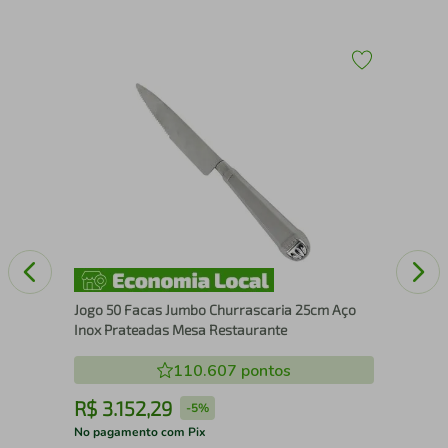
Bri
Kit
Jogo 50 Facas Jumbo Churrascaria 25cm Aço
Inox Prateadas Mesa Restaurante
110.607
pontos
R$
3
.
152
,
29
R
-
5%
No pagamento com Pix
No 