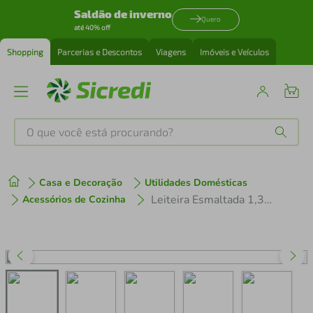
Saldão de inverno
Quero
até 40% off
Shopping
Parcerias e Descontos
Viagens
Imóveis e Veículos
O que você está procurando?
Produtos mais buscados
Casa e Decoração
Utilidades Domésticas
tenis
1
º
Leiteira Esmaltada 1,3L Cabo Baquelite Verde Água Cozinha Elegante Resistente Metallouça
Acessórios de Cozinha
cafeteira
2
º
perfume
3
º