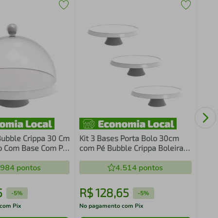
Jarr
Crip
Goia
Bubble Crippa 30 Cm
Kit 3 Bases Porta Bolo 30cm
o Com Base Com Pé
com Pé Bubble Crippa Boleira
E Cúpula
Branca Tortas Doces Petiscos
e Branc
.984
pontos
4.514
pontos
5
R$
128
,
65
R$
-
5%
-
5%
com Pix
No pagamento com Pix
No pa