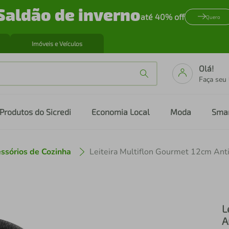
Saldão de inverno
até 40% off
Quero
Imóveis e Veículos
Olá!
Faça seu
Produtos do Sicredi
Economia Local
Moda
Sma
ssórios de Cozinha
L
A