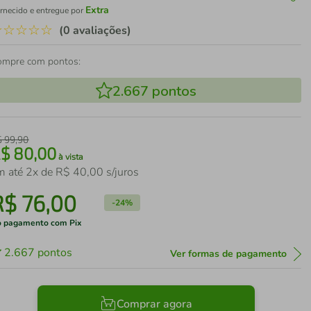
Extra
rnecido e entregue por
☆
☆
☆
☆
☆
(0 avaliações)
ompre com pontos:
2.667
pontos
$
99
,
90
R$
80
,
00
à vista
m até
2
x de
R$
40
,
00
s/juros
R$
76
,
00
-
24%
 pagamento com Pix
2.667
pontos
Ver formas de pagamento
Comprar agora