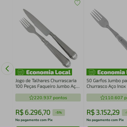
ica
Jogo de Talhares Churrascaria
50 Garfos Jumbo pa
100 Peças Faqueiro Jumbo Aço
Churrasco Aço Ino
Inox Prateado Jantar
Restaurante Jantar
220.937
pontos
Robusto
110.607
p
R$
6
.
296
,
70
R$
3
.
152
,
29
-
5%
-
No pagamento com Pix
No pagamento com Pix