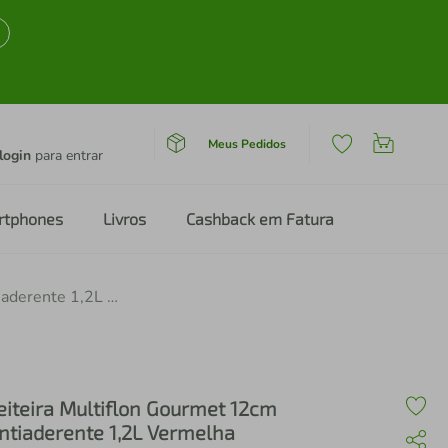
Meus Pedidos
login
para entrar
rtphones
Livros
Cashback em Fatura
Leiteira Multiflon Gourmet 12cm Antiaderente 1,2L Vermelha
eiteira Multiflon Gourmet 12cm
ntiaderente 1,2L Vermelha