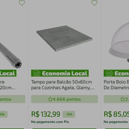
ra
Tampo para Balcão 50x60cm
Porta Bolo 
x 20cm
para Cozinhas Agata, Glamy,
De Diametr
 Nobre
Lux, Stella e Vik Mood Madesa
Resistente 
ontos
4.666
pontos
Transparent
2
R$
132
,
99
R$
85
,
0
5%
-
5%
No pagamento com Pix
No pagamento 