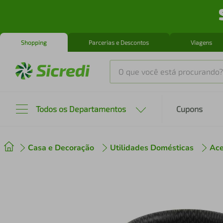
Shopping
Parcerias e Descontos
Viagens
O que você está procurando?
Produtos mais buscados
Todos os Departamentos
Cupons
tenis
1
º
Casa e Decoração
Utilidades Domésticas
Ace
cafeteira
2
º
perfume
3
º
air fryer
4
º