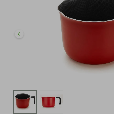
iphone
5
º