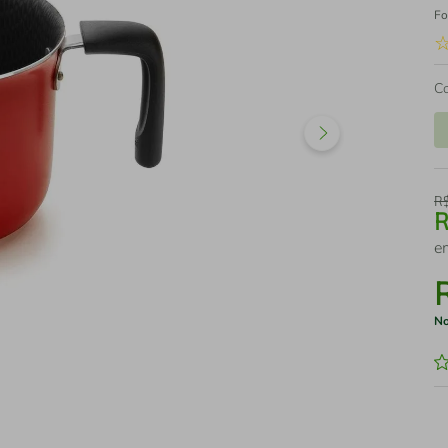
Fo
C
R
e
No