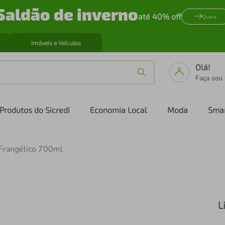
Saldão de inverno
até 40% off
Quero
Imóveis e Veículos
Olá!
Faça seu
Produtos do Sicredi
Economia Local
Moda
Sma
 Frangélico 700ml
L