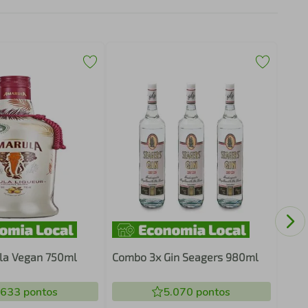
Aper
Madr
la Vegan 750ml
Combo 3x Gin Seagers 980ml
.633
pontos
5.070
pontos