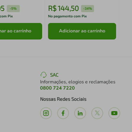
05
R$
144
,
50
R$
-
5%
-
34%
com Pix
No pagamento com Pix
No pa
nar ao carrinho
Adicionar ao carrinho
SAC
Informações, elogios e reclamações
0800 724 7220
Nossas Redes Sociais