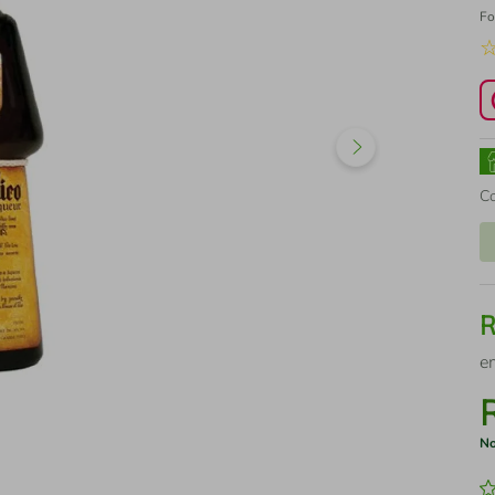
Fo
C
e
No