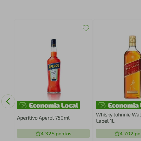
Whisky Johnnie Wal
Aperitivo Aperol 750ml
Label 1L
4.325
pontos
4.702
po