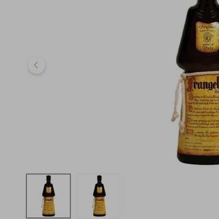
iphone
5
º