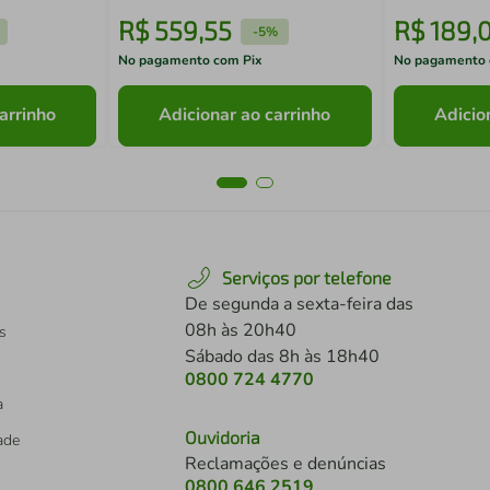
R$
559
,
55
R$
189
,
-
5%
No pagamento com Pix
No pagamento 
arrinho
Adicionar ao carrinho
Adicio
Serviços por telefone
De segunda a sexta-feira das
08h às 20h40
s
Sábado das 8h às 18h40
0800 724 4770
a
Ouvidoria
dade
Reclamações e denúncias
0800 646 2519