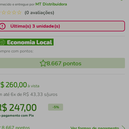
MT Distribuidora
rnecido e entregue por
☆
☆
☆
☆
☆
(0 avaliações)
Última(s) 3 unidade(s)
ompre com pontos:
8.667
pontos
R$
260
,
00
à vista
m até
6
x de
R$
43
,
33
s/juros
R$
247
,
00
-
5%
 pagamento com Pix
8.667
pontos
Ver formas de pagamento