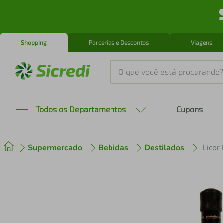
Shopping
Parcerias e Descontos
Viagens
O que você está procurando?
Produtos mais buscados
Todos os Departamentos
Cupons
tenis
1
º
Supermercado
Bebidas
Destilados
Licor
cafeteira
2
º
perfume
3
º
air fryer
4
º