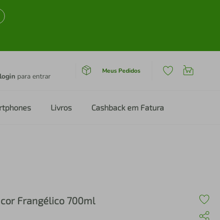
Meus Pedidos
login
para entrar
rtphones
Livros
Cashback em Fatura
icor Frangélico 700ml