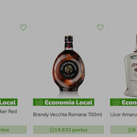
ker Red
Brandy Vecchia Romana 700ml
Licor Amaru
ntos
19.633
pontos
6