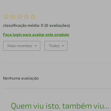
☆
☆
☆
☆
☆
classificação média: 0
(0 avaliações)
Faça login para avaliar este produto
Mais recentes
Todos
Nenhuma avaliação
Quem viu isto, também viu...