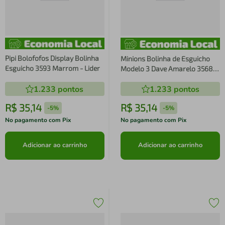
Pipi Bolofofos Display Bolinha
Minions Bolinha de Esguicho
Esguicho 3593 Marrom - Lider
Modelo 3 Dave Amarelo 3568-
Lider
1.233
pontos
1.233
pontos
R$
35
,
14
R$
35
,
14
-
5%
-
5%
No pagamento com Pix
No pagamento com Pix
Adicionar ao carrinho
Adicionar ao carrinho