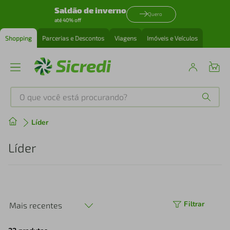
Saldão de inverno
Quero
até 40% off
Shopping
Parcerias e Descontos
Viagens
Imóveis e Veículos
O que você está procurando?
Produtos mais buscados
Líder
tenis
1
º
Líder
cafeteira
2
º
perfume
3
º
Filtrar
Mais recentes