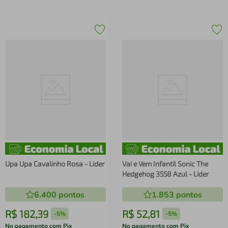
Upa Upa Cavalinho Rosa - Lider
Vai e Vem Infantil Sonic The
Hedgehog 3558 Azul - Lider
6.400
pontos
1.853
pontos
R$
182
,
39
R$
52
,
81
-
5%
-
5%
No pagamento com Pix
No pagamento com Pix