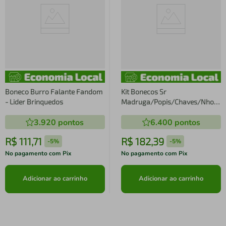
Boneco Burro Falante Fandom
Kit Bonecos Sr
- Lider Brinquedos
Madruga/Popis/Chaves/Nhonho
- Lider Brinquedo
3.920
pontos
6.400
pontos
R$
111
,
71
R$
182
,
39
-
5%
-
5%
No pagamento com Pix
No pagamento com Pix
Adicionar ao carrinho
Adicionar ao carrinho