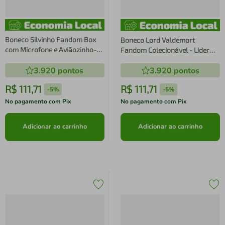
Boneco Silvinho Fandom Box
Boneco Lord Valdemort
com Microfone e Aviãozinho-
Fandom Colecionável - Lider
Lider
Brinquedos
3.920
pontos
3.920
pontos
R$
111
,
71
R$
111
,
71
-
5%
-
5%
No pagamento com Pix
No pagamento com Pix
Adicionar ao carrinho
Adicionar ao carrinho