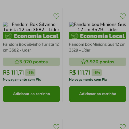
Fandom Box Silvinho Turista 12
Fandom box Minions Gus 12 cm
cm 3682 - Líder
3529 - Líder
3.920
pontos
3.920
pontos
R$
111
,
71
R$
111
,
71
-
5%
-
5%
No pagamento com Pix
No pagamento com Pix
Adicionar ao carrinho
Adicionar ao carrinho