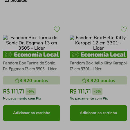
air fryer
4
º
22
produtos
iphone
5
º
Fandom Box Turma do Sonic
Fandom Box Hello Kitty Keroppi
Dr. Eggman 13 cm 3505 - Líder
12 cm 3301 - Líder
3.920
pontos
3.920
pontos
R$
111
,
71
R$
111
,
71
-
5%
-
5%
No pagamento com Pix
No pagamento com Pix
Adicionar ao carrinho
Adicionar ao carrinho