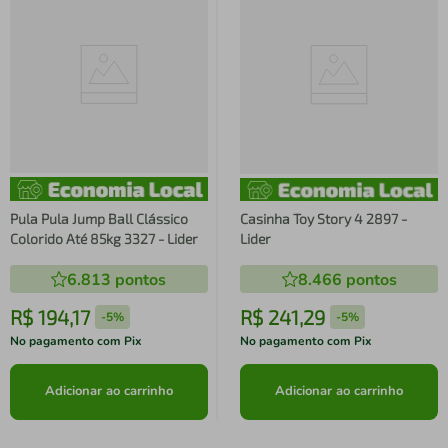
Pula Pula Jump Ball Clássico
Casinha Toy Story 4 2897 -
Colorido Até 85kg 3327 - Lider
Lider
6.813
pontos
8.466
pontos
R$
194
,
17
R$
241
,
29
-
5%
-
5%
No pagamento com Pix
No pagamento com Pix
Adicionar ao carrinho
Adicionar ao carrinho