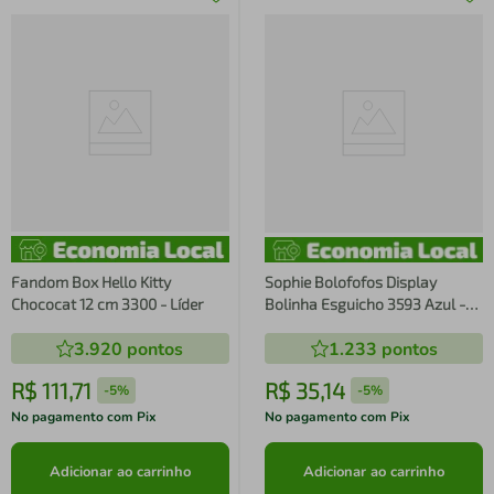
Fandom Box Hello Kitty
Sophie Bolofofos Display
Chococat 12 cm 3300 - Líder
Bolinha Esguicho 3593 Azul -
Lider
3.920
pontos
1.233
pontos
R$
111
,
71
R$
35
,
14
-
5%
-
5%
No pagamento com Pix
No pagamento com Pix
Adicionar ao carrinho
Adicionar ao carrinho