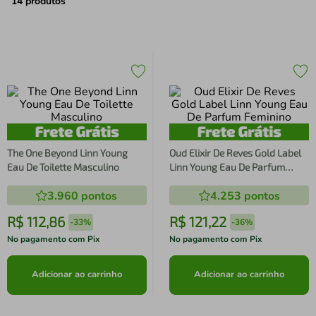
air fryer
4
º
14
produtos
iphone
5
º
The One Beyond Linn Young
Oud Elixir De Reves Gold Label
Eau De Toilette Masculino
Linn Young Eau De Parfum
Feminino
3.960
pontos
4.253
pontos
R$
112
,
86
R$
121
,
22
-
33%
-
36%
No pagamento com Pix
No pagamento com Pix
Adicionar ao carrinho
Adicionar ao carrinho