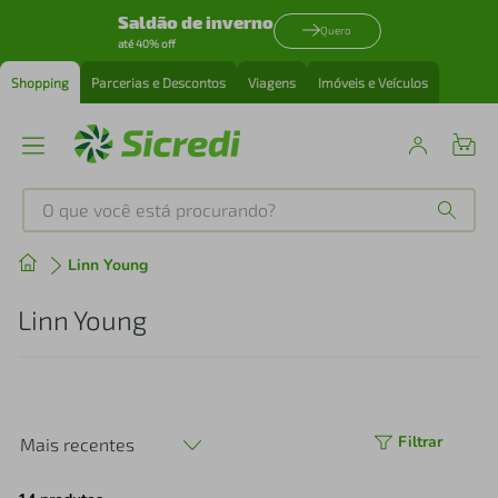
Saldão de inverno
Quero
até 40% off
Shopping
Parcerias e Descontos
Viagens
Imóveis e Veículos
O que você está procurando?
Produtos mais buscados
Linn Young
tenis
1
º
Linn Young
cafeteira
2
º
perfume
3
º
Filtrar
Mais recentes