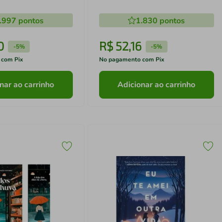
.997
pontos
1.830
pontos
0
R$
52
,
16
-
5%
-
5%
 com Pix
No pagamento com Pix
nar ao carrinho
Adicionar ao carrinho