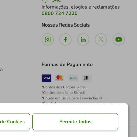
Informações, elogios e reclamações
0800 724 7220
Nossas Redes Sociais
Formas de Pagamento
ia
*Pontos dos Cartões Sicredi
*Cartões de crédito Sicredi
*Boleto exclusivo para associados PJ
*É vedada a cobrança de preço superior, valor ou
encargo adicional para pagamentos por meio de
Pix à vista.
 de Cookies
Permitir todos