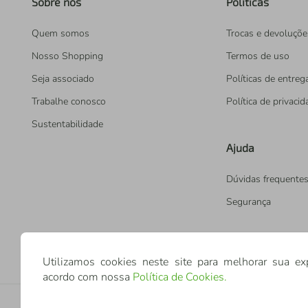
Sobre nós
Políticas
Quem somos
Trocas e devoluçõe
Nosso Shopping
Termos de uso
Seja associado
Políticas de entreg
Trabalhe conosco
Política de privaci
Sustentabilidade
Ajuda
Dúvidas frequente
Segurança
Utilizamos cookies neste site para melhorar sua ex
acordo com nossa
Política de Cookies
.
Confederação Sicredi