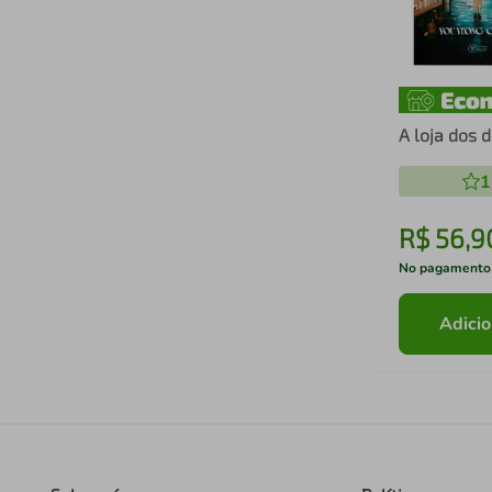
A loja dos 
1
R$
56
,
9
No pagamento
Adicio