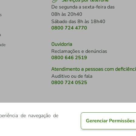
De segunda a sexta-feira das
08h às 20h40
s
Sábado das 8h às 18h40
0800 724 4770
a
Ouvidoria
dade
Reclamações e denúncias
0800 646 2519
Atendimento a pessoas com deficiênc
Auditivo ou de fala
s
0800 724 0525
periência de navegação de
Gerenciar Permissões