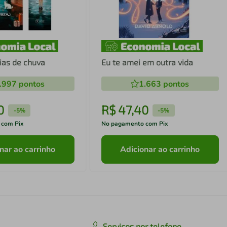
dias de chuva
Eu te amei em outra vida
.997
pontos
1.663
pontos
0
R$
47
,
40
-
5%
-
5%
 com Pix
No pagamento com Pix
nar ao carrinho
Adicionar ao carrinho
Serviços por telefone