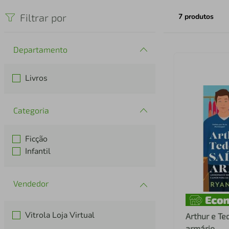
iphone
5
º
Filtrar por
7
produtos
Departamento
Livros
Categoria
Ficção
Infantil
Vitrola Loja Virtual
Arthur e Te
armário