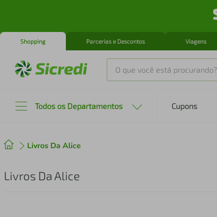
Shopping
Parcerias e Descontos
Viagens
O que você está procurando?
Produtos mais buscados
Todos os Departamentos
Cupons
tenis
1
º
Livros Da Alice
cafeteira
2
º
perfume
3
º
Livros Da Alice
air fryer
4
º