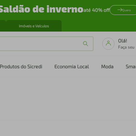
Saldão de inverno
até 40% off
Quero
Imóveis e Veículos
Olá!
Faça seu
Produtos do Sicredi
Economia Local
Moda
Sma