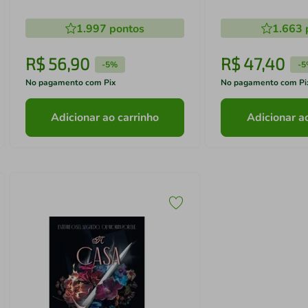
1.997
pontos
1.663
R$
56
,
90
R$
47
,
40
-
5%
-
5
No pagamento com Pix
No pagamento com Pi
Adicionar ao carrinho
Adicionar a