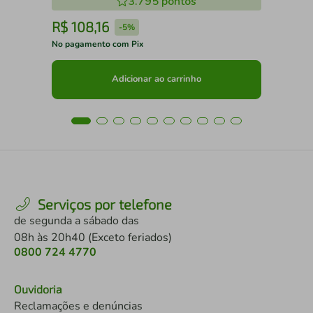
3.795
pontos
R$
108
,
16
R
-
5%
No pagamento com Pix
No 
Adicionar ao carrinho
Serviços por telefone
de segunda a sábado das
08h às 20h40 (Exceto feriados)
0800 724 4770
Ouvidoria
Reclamações e denúncias