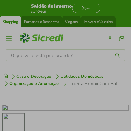
Saldão de inverno
Quero
até 40% off
Shopping
Parcerias e Descontos
Viagens
Imóveis e Veículos
O que você está procurando?
Produtos mais buscados
Casa e Decoração
Utilidades Domésticas
tenis
1
º
Lixeira Brinox Com Balde e Pedal Frame 20 L - Preta
Organização e Arrumação
cafeteira
2
º
perfume
3
º