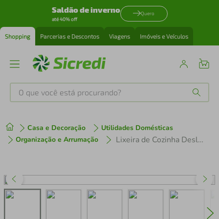
Saldão de inverno
Quero
até 40% off
Shopping
Parcerias e Descontos
Viagens
Imóveis e Veículos
O que você está procurando?
Produtos mais buscados
Casa e Decoração
Utilidades Domésticas
tenis
1
º
Lixeira de Cozinha Deslizante 8,8L de Embutir com Corrediça Lateral Giosul Cinza
Organização e Arrumação
cafeteira
2
º
perfume
3
º