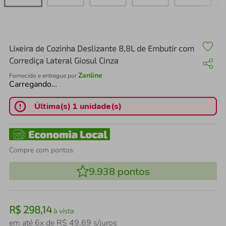
air fryer
4
º
iphone
5
º
Lixeira de Cozinha Deslizante 8,8L de Embutir com
Corrediça Lateral Giosul Cinza
Zanline
Fornecido e entregue por
Carregando…
Última(s) 1 unidade(s)
Compre com pontos:
9.938
pontos
R$
298
,
14
à vista
em até
6
x de
R$
49
,
69
s/juros