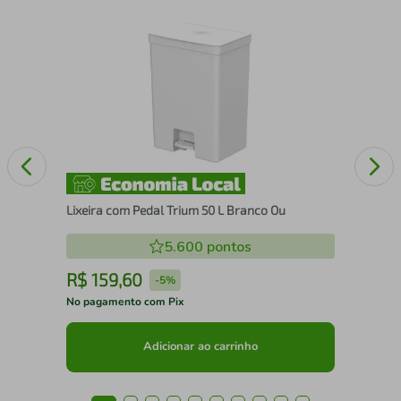
Sap
Clo
Lixeira com Pedal Trium 50 L Branco Ou
5.600
pontos
R$
159
,
60
R
-
5%
No pagamento com Pix
No 
Adicionar ao carrinho