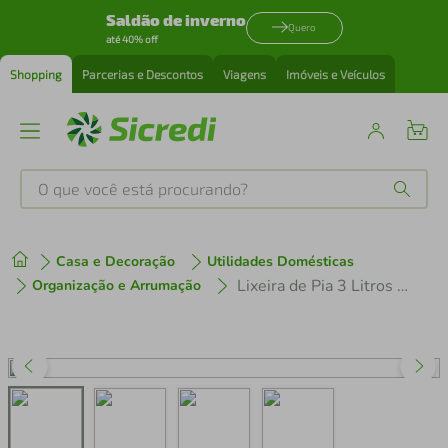
Saldão de inverno
Quero
até 40% off
Shopping
Parcerias e Descontos
Viagens
Imóveis e Veículos
O que você está procurando?
Produtos mais buscados
Casa e Decoração
Utilidades Domésticas
tenis
1
º
Lixeira de Pia 3 Litros Mármore Cinza Claro762-X - Top Line
Organização e Arrumação
cafeteira
2
º
perfume
3
º