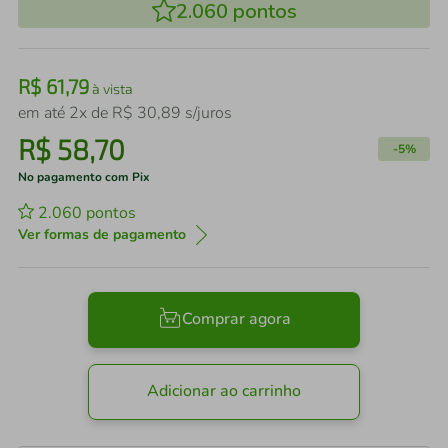
2.060
pontos
R$
61
,
79
à vista
em até
2
x de
R$
30
,
89
s/juros
R$
58
,
70
-
5%
No pagamento com Pix
2.060
pontos
Ver formas de pagamento
Comprar agora
Adicionar ao carrinho