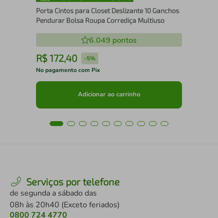
Porta Cintos para Closet Deslizante 10 Ganchos
Pendurar Bolsa Roupa Corrediça Multiuso
6.049
pontos
R$
172
,
40
R
-
5%
No pagamento com Pix
No 
Adicionar ao carrinho
Serviços por telefone
de segunda a sábado das
08h às 20h40 (Exceto feriados)
0800 724 4770