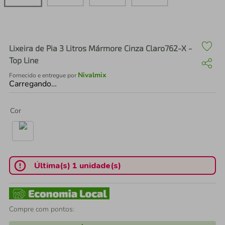
air fryer
4
º
iphone
5
º
Lixeira de Pia 3 Litros Mármore Cinza Claro762-X -
Top Line
Nivalmix
Fornecido e entregue por
Carregando…
Cor
Última(s) 1 unidade(s)
Compre com pontos: