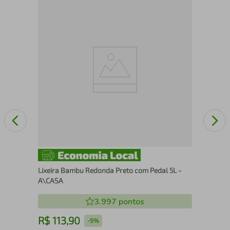
7 -
Sap
Clo
Lixeira Bambu Redonda Preto com Pedal 5L -
A\CASA
3.997
pontos
R$
113
,
90
R
-
5%