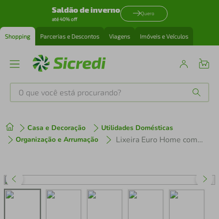
Saldão de inverno
Quero
até 40% off
Shopping
Parcerias e Descontos
Viagens
Imóveis e Veículos
O que você está procurando?
Produtos mais buscados
Casa e Decoração
Utilidades Domésticas
tenis
1
º
Lixeira Euro Home com Pedal LIX2317-VM em Inox e PP 3 L
Organização e Arrumação
cafeteira
2
º
perfume
3
º