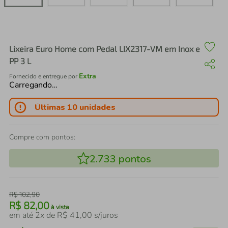
air fryer
4
º
iphone
5
º
Lixeira Euro Home com Pedal LIX2317-VM em Inox e
PP 3 L
Extra
Fornecido e entregue por
Carregando…
Últimas 10 unidades
Compre com pontos:
2.733
pontos
R$
102
,
90
R$
82
,
00
à vista
em até
2
x de
R$
41
,
00
s/juros