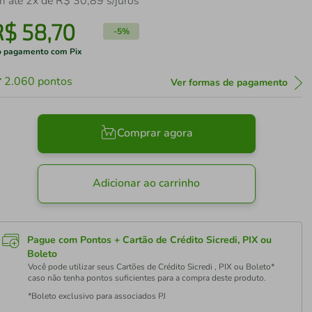
m até
2
x de
R$
30
,
89
s/juros
R$
58
,
70
-
5%
 pagamento com Pix
2.060
pontos
Ver formas de pagamento
Comprar agora
Adicionar ao carrinho
Pague com Pontos + Cartão de Crédito Sicredi, PIX ou
Boleto
Você pode utilizar seus Cartões de Crédito Sicredi , PIX ou Boleto*
caso não tenha pontos suficientes para a compra deste produto.
*Boleto exclusivo para associados PJ