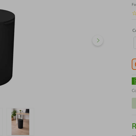
Fo
C
C