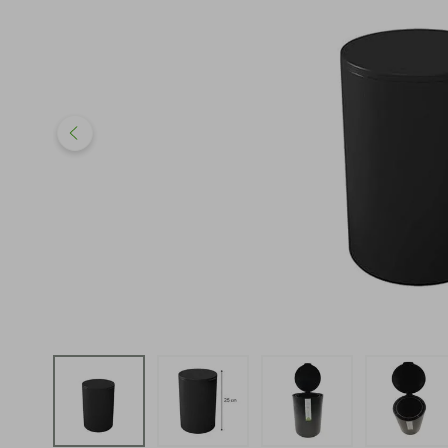
iphone
5
º