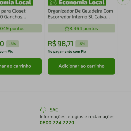
 para Closet
Organizador De Geladeira Com
10 Ganchos
Escorredor Interno 5L Caixa
olsa Roupa
Plástica Para Legumes Saladas
ultiuso
.049
pontos
Clear Fresh OU
3.464
pontos
0
R$
98
,
71
R$
-
5%
-
5%
com Pix
No pagamento com Pix
No pa
nar ao carrinho
Adicionar ao carrinho
SAC
Informações, elogios e reclamações
0800 724 7220