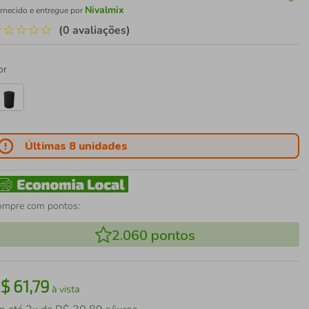
Nivalmix
rnecido e entregue por
☆
☆
☆
☆
☆
(0 avaliações)
or
Últimas 8 unidades
ompre com pontos:
2.060
pontos
R$
61
,
79
à vista