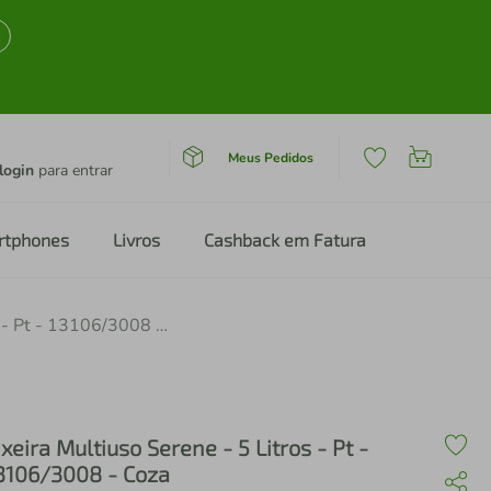
Meus Pedidos
login
para entrar
rtphones
Livros
Cashback em Fatura
Lixeira Multiuso Serene - 5 Litros - Pt - 13106/3008 - Coza
ixeira Multiuso Serene - 5 Litros - Pt -
3106/3008 - Coza