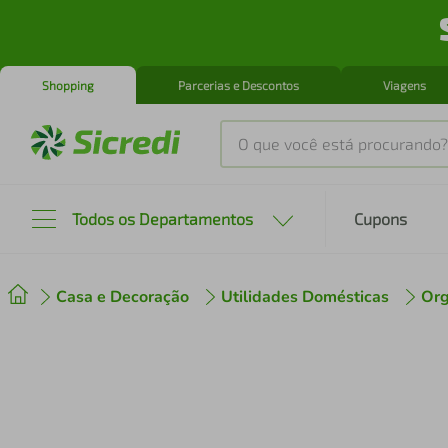
Shopping
Parcerias e Descontos
Viagens
O que você está procurando?
Produtos mais buscados
Todos os Departamentos
Cupons
tenis
1
º
Casa e Decoração
Utilidades Domésticas
Org
cafeteira
2
º
perfume
3
º
air fryer
4
º