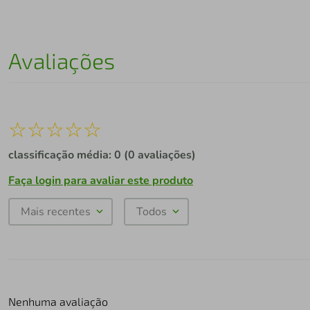
Avaliações
☆
☆
☆
☆
☆
classificação média: 0
(0 avaliações)
Faça login para avaliar este produto
Mais recentes
Todos
Nenhuma avaliação