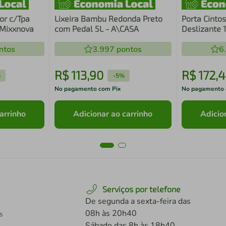
or c/Tpa
Lixeira Bambu Redonda Preto
Porta Cintos
 Mixxnova
com Pedal 5L - A\CASA
Deslizante 
Pendurar B
ntos
3.997
pontos
Corrediça M
6
R$
113
,
90
R$
172
,
4
%
-
5%
No pagamento com Pix
No pagamento 
arrinho
Adicionar ao carrinho
Adicio
Serviços por telefone
De segunda a sexta-feira das
08h às 20h40
s
Sábado das 8h às 18h40