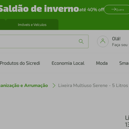
Saldão de inverno
até 40% off
Quero
Imóveis e Veículos
Olá!
Faça seu
Produtos do Sicredi
Economia Local
Moda
Sma
anização e Arrumação
L
1