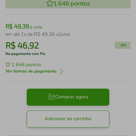
1.646
pontos
R$
49
,
39
à vista
em até
1
x de
R$
49
,
39
s/juros
R$
46
,
92
-
5%
No pagamento com Pix
1.646
pontos
Ver formas de pagamento
Comprar agora
Adicionar ao carrinho