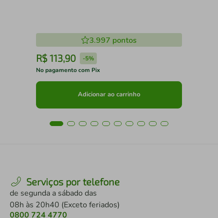
3.997
pontos
R$
113
,
90
R
-
5%
No pagamento com Pix
No 
Adicionar ao carrinho
Serviços por telefone
de segunda a sábado das
08h às 20h40 (Exceto feriados)
0800 724 4770