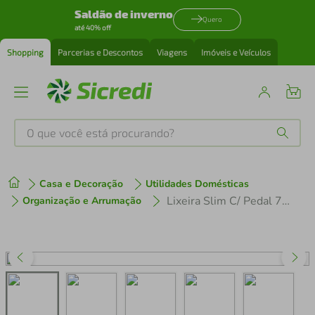
Saldão de inverno
Quero
até 40% off
Shopping
Parcerias e Descontos
Viagens
Imóveis e Veículos
O que você está procurando?
Produtos mais buscados
Casa e Decoração
Utilidades Domésticas
tenis
1
º
Lixeira Slim C/ Pedal 7L Cinza CL. - 1321 - Usual Utilidades
Organização e Arrumação
cafeteira
2
º
perfume
3
º