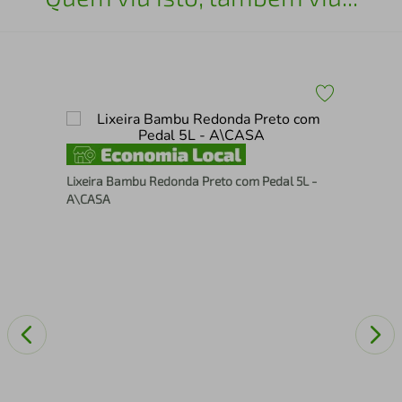
 -
Ces
Lixeira Bambu Redonda Preto com Pedal 5L -
A\CASA