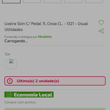
air fryer
4
º
iphone
5
º
Lixeira Slim C/ Pedal 7L Cinza CL. - 1321 - Usual
Utilidades
Nivalmix
Fornecido e entregue por
Carregando…
Cor
Última(s) 2 unidade(s)
Compre com pontos: