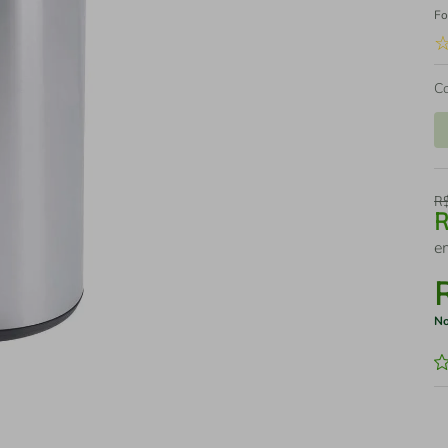
Fo
C
R
e
No