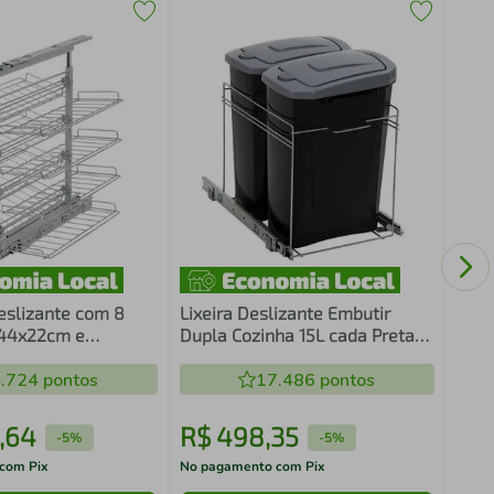
Kit 
Gela
Caix
Clea
eslizante com 8
Lixeira Deslizante Embutir
 44x22cm e
Dupla Cozinha 15L cada Preta
Masutti Copat em
com Corrediça Masutti
o
.724
pontos
17.486
pontos
,
64
R$
498
,
35
R$
-
5%
-
5%
com Pix
No pagamento com Pix
No pa