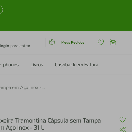
Meus Pedidos
login
para entrar
rtphones
Livros
Cashback em Fatura
Lixeira Tramontina Cápsula sem Tampa em Aço Inox - 31 L
ixeira Tramontina Cápsula sem Tampa
m Aço Inox - 31 L