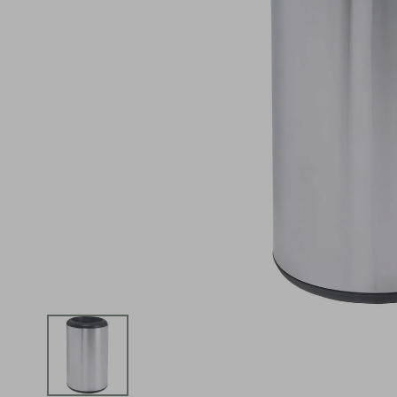
iphone
5
º