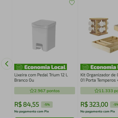
5cm
zinha
Lixeira com Pedal Trium 12 L
Kit Organizador de
Branco Ou
01 Porta Temperos +
Rolos + 01 Organiz
2.967
pontos
Talheres em Bambu
11.333
po
R$
84
,
55
R$
323
,
00
-
5%
-
5
No pagamento com Pix
No pagamento com Pix