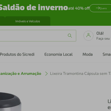
Saldão de inverno
até 40% off
Quero
Imóveis e Veículos
Olá!
Faça seu
Produtos do Sicredi
Economia Local
Moda
Sma
anização e Arrumação
L
e