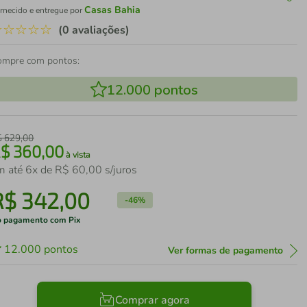
Casas Bahia
rnecido e entregue por
☆
☆
☆
☆
☆
(0 avaliações)
ompre com pontos:
12.000
pontos
$
629
,
00
R$
360
,
00
à vista
m até
6
x de
R$
60
,
00
s/juros
R$
342
,
00
-
46%
 pagamento com Pix
12.000
pontos
Ver formas de pagamento
Comprar agora