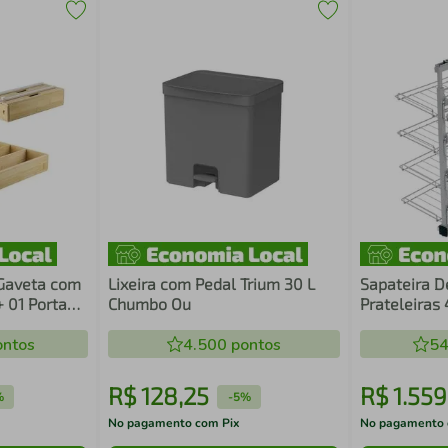
 Gaveta com
Lixeira com Pedal Trium 30 L
Sapateira D
 01 Porta
Chumbo Ou
Prateleiras
ador
Corrediças 
 Ou
ntos
4.500
pontos
Aço Carbon
54
R$
128
,
25
R$
1
.
559
%
-
5%
No pagamento com Pix
No pagamento 