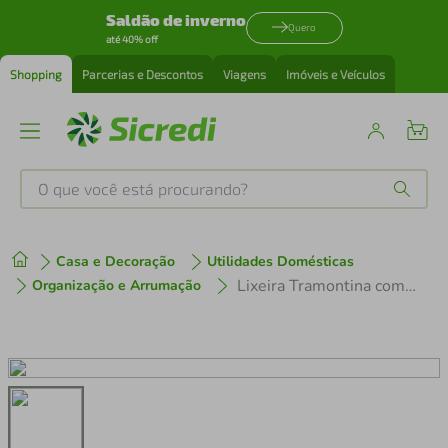
Saldão de inverno
Quero
até 40% off
Shopping
Parcerias e Descontos
Viagens
Imóveis e Veículos
O que você está procurando?
Produtos mais buscados
Casa e Decoração
Utilidades Domésticas
tenis
1
º
Lixeira Tramontina com Tampa Basculante Swing 94542/112 em Aço Inox – 12 L
Organização e Arrumação
cafeteira
2
º
perfume
3
º