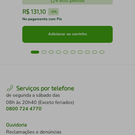
4.600
pontos
R$
131
,
10
R
-
5%
No pagamento com Pix
No 
Adicionar ao carrinho
Serviços por telefone
de segunda a sábado das
08h às 20h40 (Exceto feriados)
0800 724 4770
Ouvidoria
Reclamações e denúncias