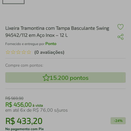
air fryer
4
º
iphone
5
º
Lixeira Tramontina com Tampa Basculante Swing
94542/112 em Aço Inox – 12 L
Ponto
Fornecido e entregue por
☆
☆
☆
☆
☆
(0 avaliações)
Compre com pontos:
15.200
pontos
R$
569
,
90
R$
456
,
00
à vista
em até
6
x de
R$
76
,
00
s/juros
R$
433
,
20
-
24%
No pagamento com Pix