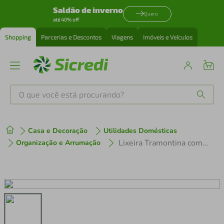
Saldão de inverno
Quero
até 40% off
Shopping
Parcerias e Descontos
Viagens
Imóveis e Veículos
O que você está procurando?
Produtos mais buscados
Casa e Decoração
Utilidades Domésticas
tenis
1
º
Lixeira Tramontina com Tampa Útil 94540/036 em Aço Inox – 5 L
Organização e Arrumação
cafeteira
2
º
perfume
3
º