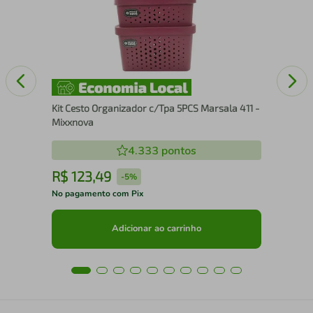
Ta
Kit Cesto Organizador c/Tpa 5PCS Marsala 411 -
Mixxnova
4.333
pontos
R$
123
,
49
R
-
5%
No pagamento com Pix
No 
Adicionar ao carrinho