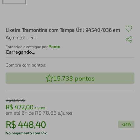
air fryer
4
º
iphone
5
º
Lixeira Tramontina com Tampa Útil 94540/036 em
Aço Inox – 5 L
Ponto
Fornecido e entregue por
Carregando…
Compre com pontos:
15.733
pontos
R$
589
,
90
R$
472
,
00
à vista
em até
6
x de
R$
78
,
66
s/juros
R$
448
,
40
-
24%
No pagamento com Pix