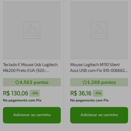
Teclado E Mouse Usb Logitech
Mouse Logitech M110 Silent
Mk200 Preto EUA (920-
Azul USB com Fio 910-006662-
002718-V)
B
4.563
pontos
1.269
pontos
R$
130
,
06
R$
36
,
16
-
5%
-
5%
No pagamento com Pix
No pagamento com Pix
Adicionar ao carrinho
Adicionar ao carrinho