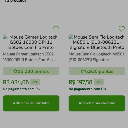
air fryer
4
º
72
produtos
iphone
5
º
Mouse Gamer Logitech G502
Mouse Sem Fio Logitech M650 L
16000 DPI 11 Botoes Com Fio
(910-006231) Signature
Preto
Bluetooth Preto
15.230
pontos
6.930
pontos
R$
434
,
06
R$
197
,
50
-
5%
-
5%
No pagamento com Pix
No pagamento com Pix
Adicionar ao carrinho
Adicionar ao carrinho