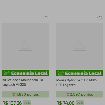
Kit Teclado e Mouse sem Fio
Mouse Óptico Sem Fio M185
Logitech MK220
USB Logitech
4.830
pontos
2.597
pontos
R$
137
,
66
R$
74
,
00
-
5%
-
5%