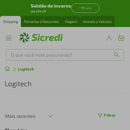
Saldão de inverno
Quero
até 40% off
Shopping
Parcerias e Descontos
Viagens
Imóveis e Veículos
O que você está procurando?
Produtos mais buscados
Logitech
tenis
1
º
Logitech
cafeteira
2
º
perfume
3
º
Filtrar
Mais recentes