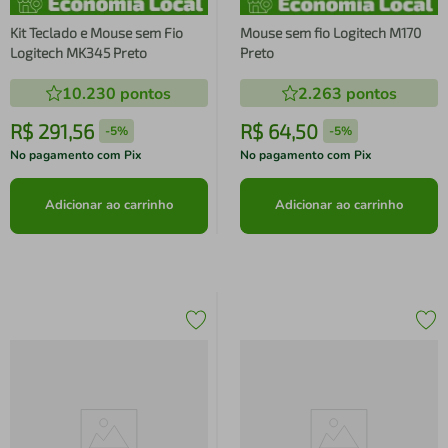
Kit Teclado e Mouse sem Fio
Mouse sem fio Logitech M170
Logitech MK345 Preto
Preto
10.230
pontos
2.263
pontos
R$
291
,
56
R$
64
,
50
-
5%
-
5%
No pagamento com Pix
No pagamento com Pix
Adicionar ao carrinho
Adicionar ao carrinho