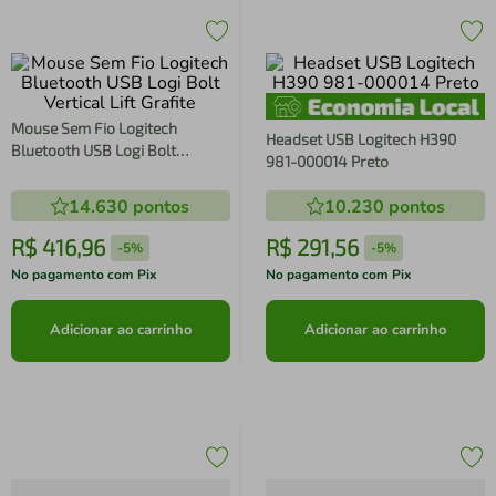
Mouse Sem Fio Logitech
Headset USB Logitech H390
Bluetooth USB Logi Bolt
981-000014 Preto
Vertical Lift Grafite
14.630
pontos
10.230
pontos
R$
416
,
96
R$
291
,
56
-
5%
-
5%
No pagamento com Pix
No pagamento com Pix
Adicionar ao carrinho
Adicionar ao carrinho