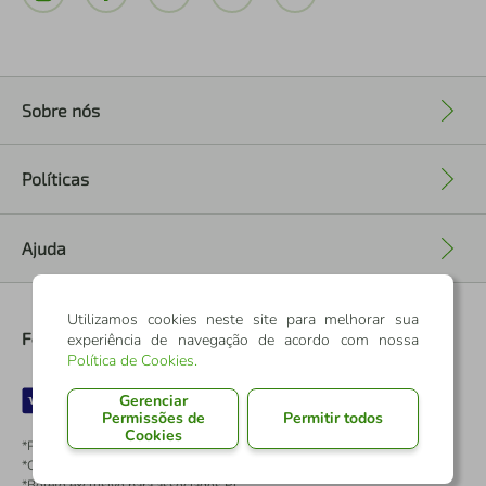
Sobre nós
+
Políticas
+
Ajuda
+
Utilizamos cookies neste site para melhorar sua
Formas de Pagamento
experiência de navegação de acordo com nossa
Política de Cookies
.
Gerenciar
Permissões de
Permitir todos
Cookies
*Pontos dos Cartões Sicredi
*Cartões Sicredi
*Boleto exclusivo para associados PJ