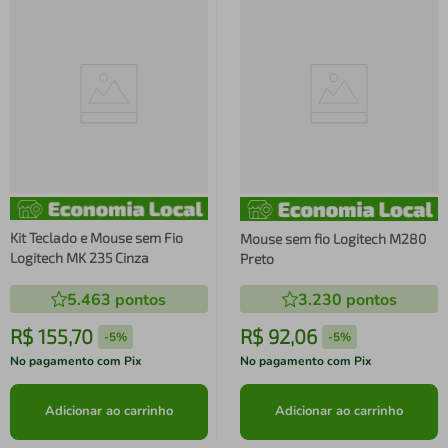
Kit Teclado e Mouse sem Fio
Mouse sem fio Logitech M280
Logitech MK 235 Cinza
Preto
5.463
pontos
3.230
pontos
R$
155
,
70
R$
92
,
06
-
5%
-
5%
No pagamento com Pix
No pagamento com Pix
Adicionar ao carrinho
Adicionar ao carrinho