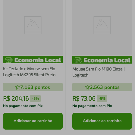
Kit Teclado e Mouse sem Fio
Mouse Sem Fio M190 Cinza |
Logitech MK295 Silent Preto
Logitech
7.163
pontos
2.563
pontos
R$
204
,
16
R$
73
,
06
-
5%
-
5%
No pagamento com Pix
No pagamento com Pix
Adicionar ao carrinho
Adicionar ao carrinho