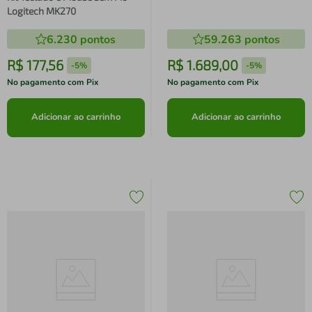
Sem Fio Preto BT/USB US
Logitech MK270
6.230
pontos
59.263
pontos
R$
177
,
56
R$
1
.
689
,
00
-
5%
-
5%
No pagamento com Pix
No pagamento com Pix
Adicionar ao carrinho
Adicionar ao carrinho