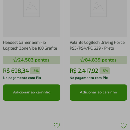
Headset Gamer Sem Fio
Volante Logitech Driving Force
Logitech Zone Vibe 100 Grafite
PS3/PS4/PC G29 - Preto
24.503
pontos
84.839
pontos
R$
698
,
34
R$
2
.
417
,
92
-
5%
-
5%
No pagamento com Pix
No pagamento com Pix
Adicionar ao carrinho
Adicionar ao carrinho