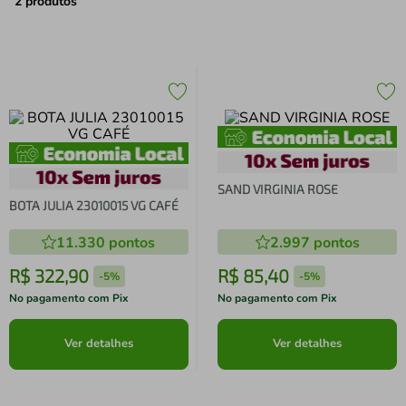
air fryer
4
º
2
produtos
iphone
5
º
SAND VIRGINIA ROSE
BOTA JULIA 23010015 VG CAFÉ
11.330
pontos
2.997
pontos
R$
322
,
90
R$
85
,
40
-
5%
-
5%
No pagamento com Pix
No pagamento com Pix
Ver detalhes
Ver detalhes