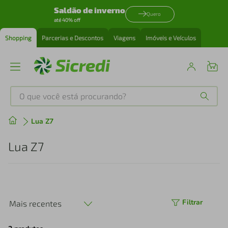
Saldão de inverno
Quero
até 40% off
Shopping
Parcerias e Descontos
Viagens
Imóveis e Veículos
O que você está procurando?
Produtos mais buscados
Lua Z7
tenis
1
º
Lua Z7
cafeteira
2
º
perfume
3
º
Filtrar
Mais recentes