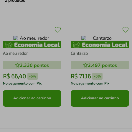
air fryer
4
º
2
produtos
iphone
5
º
Ao meu redor
Cantarzo
2.330
pontos
2.497
pontos
R$
66
,
40
R$
71
,
16
-
5%
-
5%
No pagamento com Pix
No pagamento com Pix
Adicionar ao carrinho
Adicionar ao carrinho