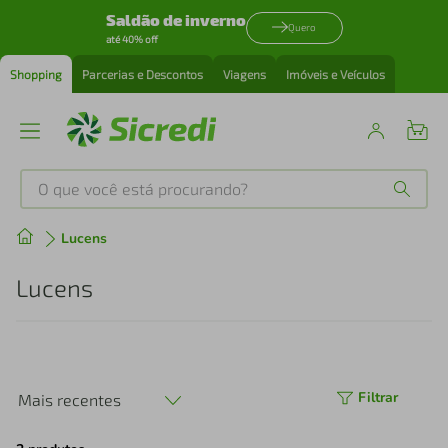
Saldão de inverno
Quero
até 40% off
Shopping
Parcerias e Descontos
Viagens
Imóveis e Veículos
O que você está procurando?
Produtos mais buscados
Lucens
tenis
1
º
Lucens
cafeteira
2
º
perfume
3
º
Filtrar
Mais recentes