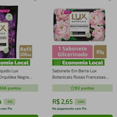
quido Lux
Sabonete Em Barra Lux
 Orquídea Negra
Botanicals Rosas Francesas
il
85g
366
pontos
93
pontos
4
R$
2
,
65
-
5%
-
24%
 com Pix
No pagamento com Pix