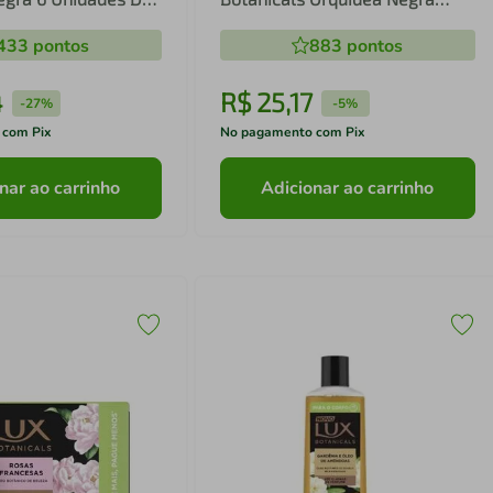
650ml
433
pontos
883
pontos
4
R$
25
,
17
-
27%
-
5%
 com Pix
No pagamento com Pix
nar ao carrinho
Adicionar ao carrinho