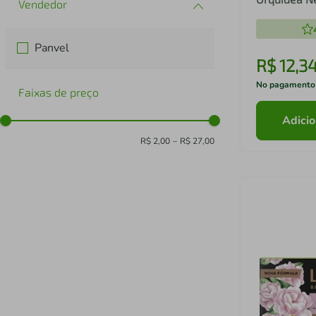
85g Cada
Panvel
R$
12
,
3
No pagamento
Faixas de preço
Adicio
R$ 2,00
–
R$ 27,00