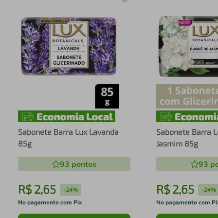
Sabonete Barra Lux Lavanda
Sabonete Barra 
85g
Jasmim 85g
93
pontos
93
po
R$
2
,
65
R$
2
,
65
-
24%
-
24%
No pagamento com Pix
No pagamento com Pi