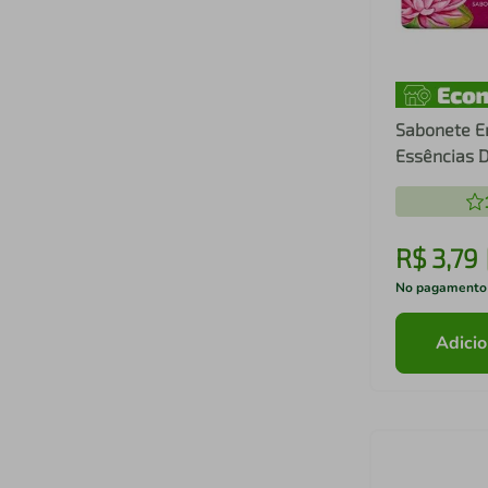
Sabonete E
Essências D
Régia 100g
R$
3
,
79
No pagamento
Adicio