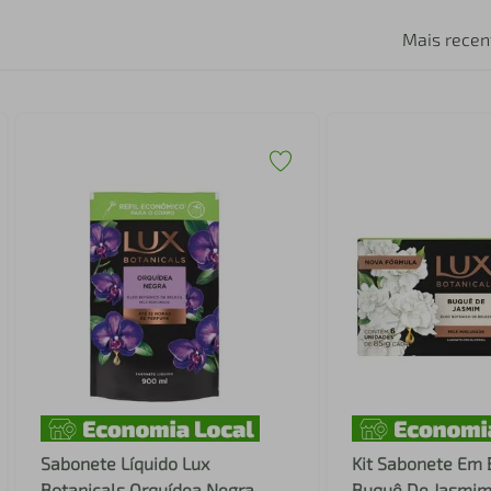
Mais recen
Sabonete Líquido Lux
Kit Sabonete Em 
Botanicals Orquídea Negra
Buquê De Jasmim