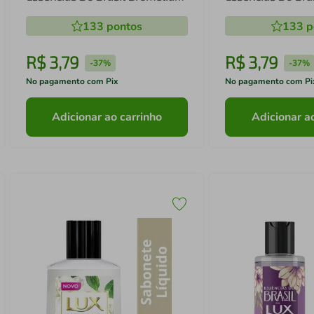
100g
Cajueiro 100g
133
pontos
133
p
R$
3
,
79
R$
3
,
79
-
37%
-
37%
No pagamento com Pix
No pagamento com Pi
Adicionar ao carrinho
Adicionar a