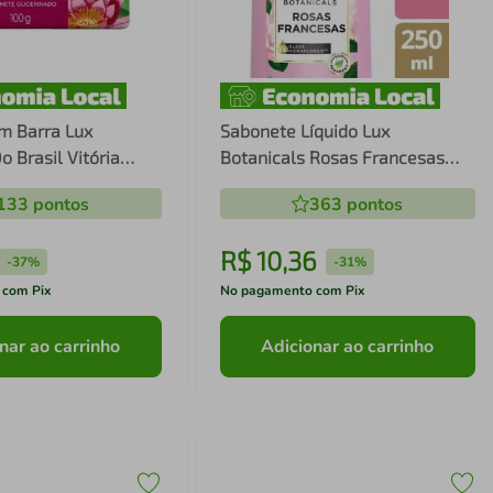
m Barra Lux
Sabonete Líquido Lux
o Brasil Vitória
Botanicals Rosas Francesas
250ml
133
pontos
363
pontos
R$
10
,
36
-
37%
-
31%
 com Pix
No pagamento com Pix
nar ao carrinho
Adicionar ao carrinho