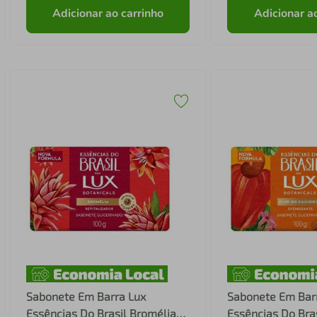
Adicionar ao carrinho
Adicionar a
Sabonete Em Barra Lux
Sabonete Em Bar
Essências Do Brasil Bromélia
Essências Do Bras