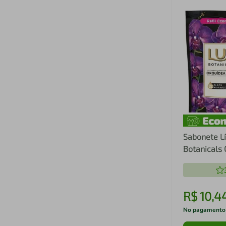
Sabonete Lí
Botanicals
200ml - Ref
R$
10
,
4
No pagamento