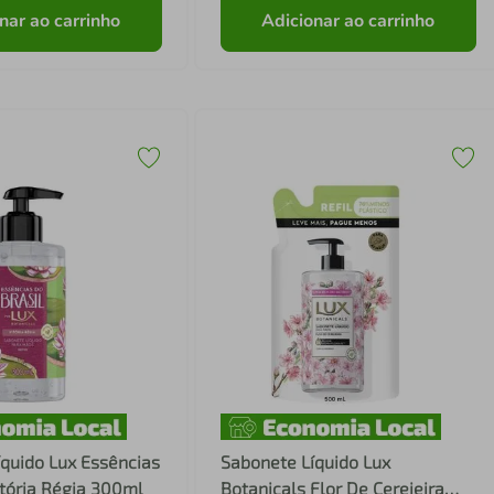
nar ao carrinho
Adicionar ao carrinho
quido Lux Essências
Sabonete Líquido Lux
itória Régia 300ml
Botanicals Flor De Cerejeira