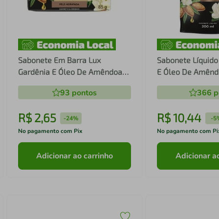
Sabonete Em Barra Lux
Sabonete Líquido
Gardênia E Óleo De Amêndoas
E Óleo De Amêndo
85g
200ml
93
pontos
366
p
R$
2
,
65
R$
10
,
44
-
24%
-
5
No pagamento com Pix
No pagamento com Pi
Adicionar ao carrinho
Adicionar a