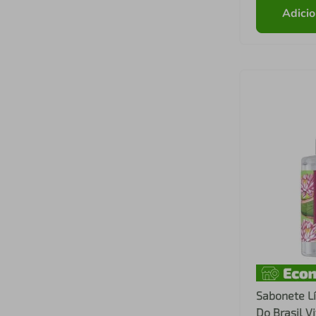
Adicio
Sabonete Lí
Do Brasil V