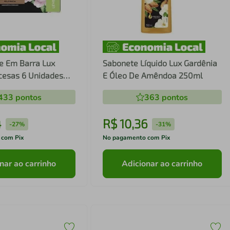
e Em Barra Lux
Sabonete Líquido Lux Gardênia
cesas 6 Unidades
E Óleo De Amêndoa 250ml
433
pontos
363
pontos
4
R$
10
,
36
-
27%
-
31%
 com Pix
No pagamento com Pix
nar ao carrinho
Adicionar ao carrinho