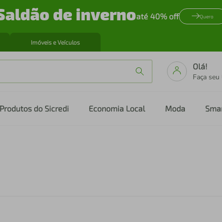
Saldão de inverno
até 40% off
Quero
Imóveis e Veículos
Olá!
Faça seu
Produtos do Sicredi
Economia Local
Moda
Sma