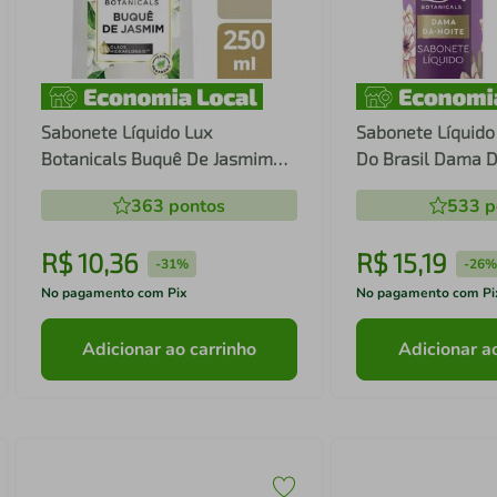
Sabonete Líquido Lux
Sabonete Líquido
Botanicals Buquê De Jasmim
Do Brasil Dama D
250ml
300ml
363
pontos
533
p
R$
10
,
36
R$
15
,
19
-
31%
-
26
No pagamento com Pix
No pagamento com Pi
Adicionar ao carrinho
Adicionar a