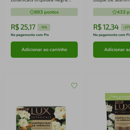
Refil 900ml
85g Cada
883
pontos
433
p
R$
25
,
17
R$
12
,
34
-
5%
-
27
No pagamento com Pix
No pagamento com Pi
Adicionar ao carrinho
Adicionar a