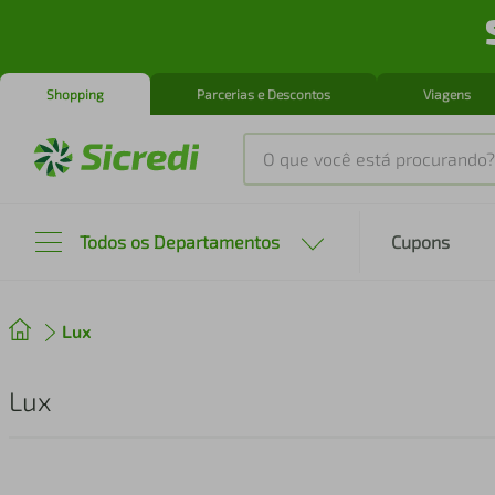
Shopping
Parcerias e Descontos
Viagens
O que você está procurando?
Produtos mais buscados
Todos os Departamentos
Cupons
tenis
1
º
Lux
cafeteira
2
º
perfume
3
º
Lux
air fryer
4
º