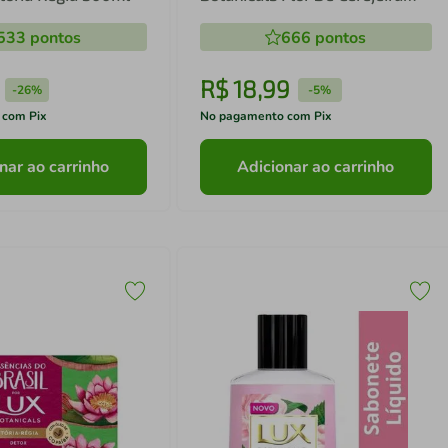
500ml - Refil
533
pontos
666
pontos
R$
18
,
99
-
26%
-
5%
 com Pix
No pagamento com Pix
nar ao carrinho
Adicionar ao carrinho