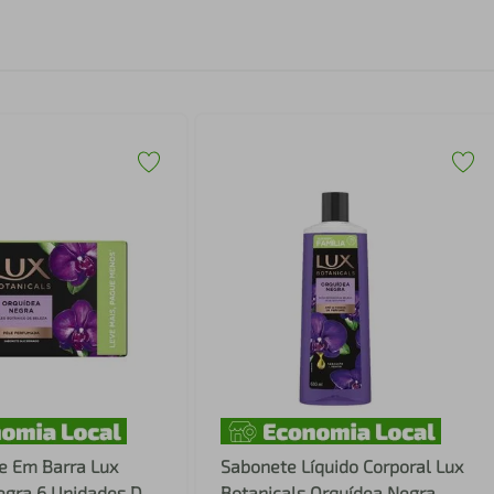
e Em Barra Lux
Sabonete Líquido Corporal Lux
egra 6 Unidades De
Botanicals Orquídea Negra