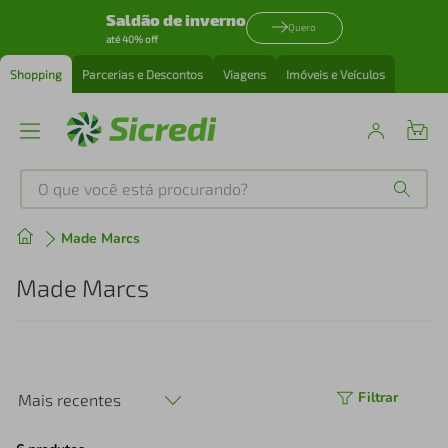
Saldão de inverno
Quero
até 40% off
Shopping
Parcerias e Descontos
Viagens
Imóveis e Veículos
O que você está procurando?
Produtos mais buscados
Made Marcs
tenis
1
º
Made Marcs
cafeteira
2
º
perfume
3
º
Filtrar
Mais recentes