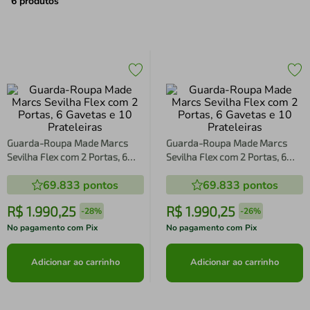
air fryer
4
º
6
produtos
iphone
5
º
Guarda-Roupa Made Marcs
Guarda-Roupa Made Marcs
Sevilha Flex com 2 Portas, 6
Sevilha Flex com 2 Portas, 6
Gavetas e 10 Prateleiras
Gavetas e 10 Prateleiras
69.833
pontos
69.833
pontos
R$
1
.
990
,
25
R$
1
.
990
,
25
-
28%
-
26%
No pagamento com Pix
No pagamento com Pix
Adicionar ao carrinho
Adicionar ao carrinho