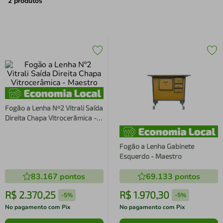
air fryer
4
º
2
produtos
iphone
5
º
Fogão a Lenha Nº2 Vitrali Saída
Direita Chapa Vitrocerâmica -
Maestro
Fogão a Lenha Gabinete
Esquerdo - Maestro
83.167
pontos
69.133
pontos
R$
2
.
370
,
25
R$
1
.
970
,
30
-
5%
-
5%
No pagamento com Pix
No pagamento com Pix