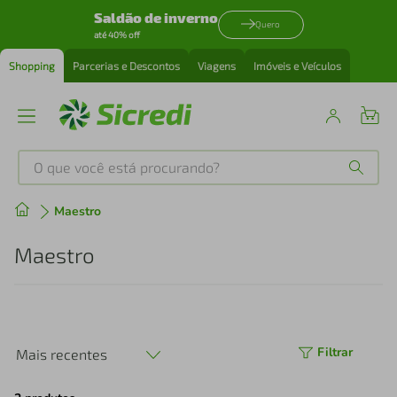
Saldão de inverno
Quero
até 40% off
Shopping
Parcerias e Descontos
Viagens
Imóveis e Veículos
O que você está procurando?
Produtos mais buscados
Maestro
tenis
1
º
Maestro
cafeteira
2
º
perfume
3
º
Filtrar
Mais recentes