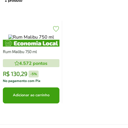
air fryer
4
º
1
produto
iphone
5
º
Rum Malibu 750 ml
4.572
pontos
R$
130
,
29
-
5%
No pagamento com Pix
Adicionar ao carrinho