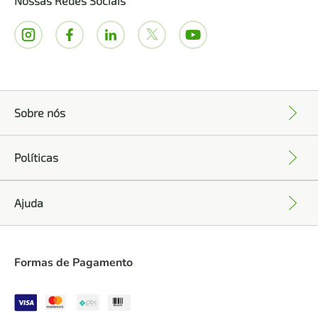
Nossas Redes Sociais
Sobre nós
+
Políticas
+
Ajuda
+
Formas de Pagamento