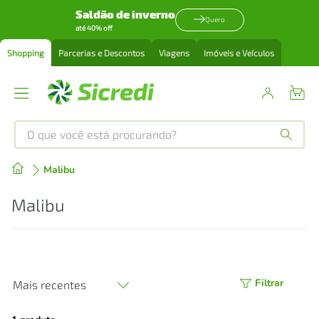
Saldão de inverno
Quero
até 40% off
Shopping
Parcerias e Descontos
Viagens
Imóveis e Veículos
O que você está procurando?
Produtos mais buscados
Malibu
tenis
1
º
Malibu
cafeteira
2
º
perfume
3
º
Filtrar
Mais recentes