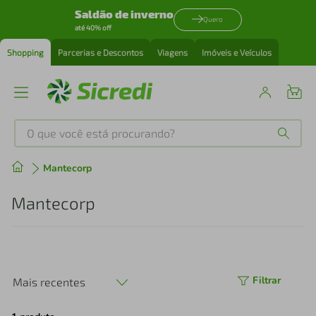
Saldão de inverno
Quero
até 40% off
Shopping
Parcerias e Descontos
Viagens
Imóveis e Veículos
O que você está procurando?
Produtos mais buscados
Mantecorp
tenis
1
º
Mantecorp
cafeteira
2
º
perfume
3
º
Filtrar
Mais recentes