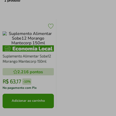
air fryer
4
º
1
produto
iphone
5
º
Suplemento Alimentar Sobe12
Morango Mantecorp 150ml
2.216
pontos
R$
63
,
17
-
10%
No pagamento com Pix
Adicionar ao carrinho