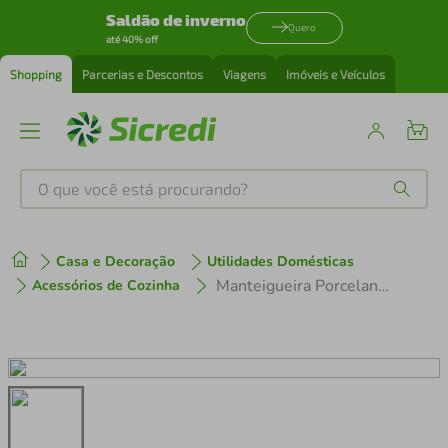
Saldão de inverno
Quero
até 40% off
Shopping
Parcerias e Descontos
Viagens
Imóveis e Veículos
O que você está procurando?
Produtos mais buscados
Casa e Decoração
Utilidades Domésticas
tenis
1
º
Manteigueira Porcelana Honey Hauskraft 10 cm
Acessórios de Cozinha
cafeteira
2
º
perfume
3
º