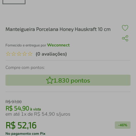
air fryer
4
º
iphone
5
º
Manteigueira Porcelana Honey Hauskraft 10 cm
Weconnect
Fornecido e entregue por
☆
☆
☆
☆
☆
(0 avaliações)
Compre com pontos:
1.830
pontos
R$
97
,
00
R$
54
,
90
à vista
em até
1
x de
R$
54
,
90
s/juros
R$
52
,
16
-
46%
No pagamento com Pix