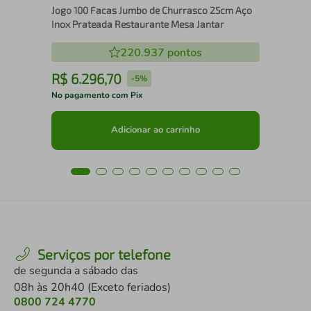
Jogo 100 Facas Jumbo de Churrasco 25cm Aço
Inox Prateada Restaurante Mesa Jantar
220.937
pontos
R$
6
.
296
,
70
R
-
5%
No pagamento com Pix
No 
Adicionar ao carrinho
Serviços por telefone
de segunda a sábado das
08h às 20h40 (Exceto feriados)
0800 724 4770