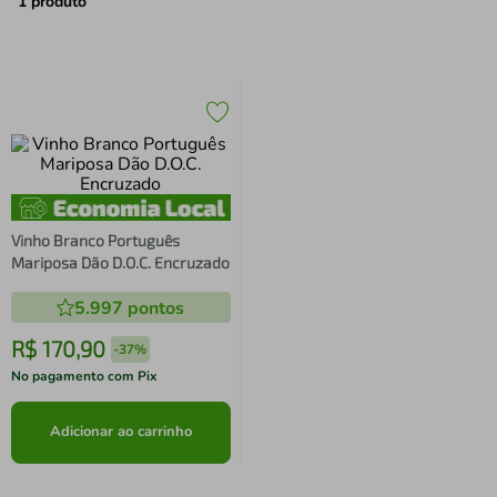
air fryer
4
º
1
produto
iphone
5
º
Vinho Branco Português
Mariposa Dão D.O.C. Encruzado
5.997
pontos
R$
170
,
90
-
37%
No pagamento com Pix
Adicionar ao carrinho