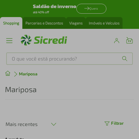
Saldão de inverno
Quero
até 40% off
Shopping
Parcerias e Descontos
Viagens
Imóveis e Veículos
O que você está procurando?
Produtos mais buscados
Mariposa
tenis
1
º
Mariposa
cafeteira
2
º
perfume
3
º
Filtrar
Mais recentes