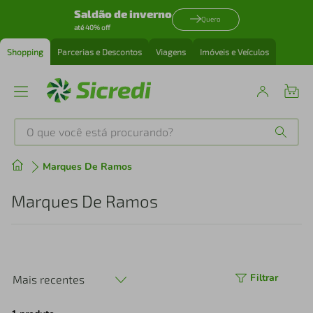
Saldão de inverno
Quero
até 40% off
Shopping
Parcerias e Descontos
Viagens
Imóveis e Veículos
O que você está procurando?
Produtos mais buscados
Marques De Ramos
tenis
1
º
Marques De Ramos
cafeteira
2
º
perfume
3
º
Filtrar
Mais recentes