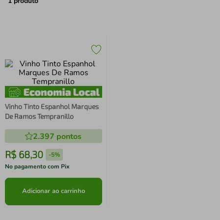
air fryer
4
º
1
produto
iphone
5
º
Vinho Tinto Espanhol Marques
De Ramos Tempranillo
2.397
pontos
R$
68
,
30
-
5%
No pagamento com Pix
Adicionar ao carrinho