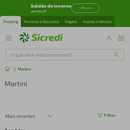
Saldão de inverno
Quero
até 40% off
Shopping
Parcerias e Descontos
Viagens
Imóveis e Veículos
O que você está procurando?
Produtos mais buscados
Martini
tenis
1
º
Martini
cafeteira
2
º
perfume
3
º
Filtrar
Mais recentes