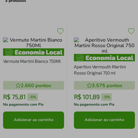
air fryer
4
º
3
produtos
iphone
5
º
Vermute Martini Bianco 750Ml
Aperitivo Vermouth Martini
Rosso Original 750 ml
2.660
pontos
3.575
pontos
R$
75
,
81
R$
101
,
89
-
5%
-
5%
No pagamento com Pix
No pagamento com Pix
Adicionar ao carrinho
Adicionar ao carrinho