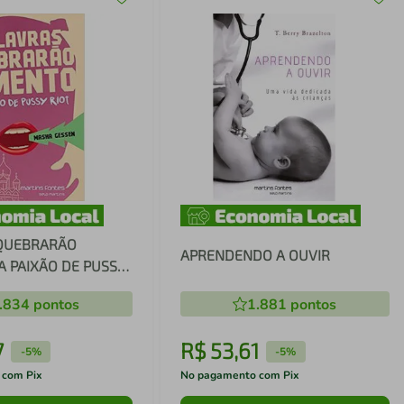
QUEBRARÃO
APRENDENDO A OUVIR
A PAIXÃO DE PUSSY
.834
pontos
1.881
pontos
7
R$
53
,
61
-
5%
-
5%
 com Pix
No pagamento com Pix