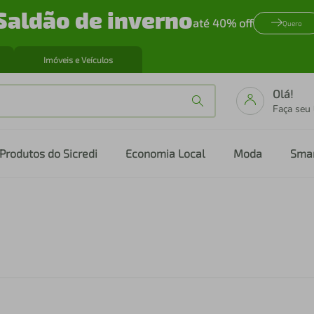
Saldão de inverno
até 40% off
Quero
Imóveis e Veículos
Olá!
Faça seu
Produtos do Sicredi
Economia Local
Moda
Sma