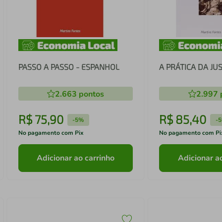
PASSO A PASSO - ESPANHOL
A PRÁTICA DA JU
2.663
pontos
2.997
R$
75
,
90
R$
85
,
40
-
5%
-
No pagamento com Pix
No pagamento com Pi
Adicionar ao carrinho
Adicionar a