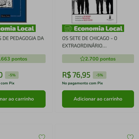
 DE PEDAGOGIA DA
OS SETE DE CHICAGO - O
EXTRAORDINÁRIO
JULGAMENTO DA CONSPIRAÇÃO
.663
pontos
2.700
pontos
DE CHICAGO
0
R$
76
,
95
-
5%
-
5%
 com Pix
No pagamento com Pix
nar ao carrinho
Adicionar ao carrinho