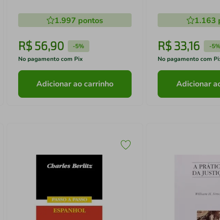
1.997
pontos
1.163
R$
56
,
90
R$
33
,
16
-
5%
-
5
No pagamento com Pix
No pagamento com Pi
Adicionar ao carrinho
Adicionar a