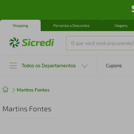
Shopping
Parcerias e Descontos
Viagens
O que você está procurando?
Produtos mais buscados
Todos os Departamentos
Cupons
tenis
1
º
Martins Fontes
cafeteira
2
º
perfume
3
º
Martins Fontes
air fryer
4
º