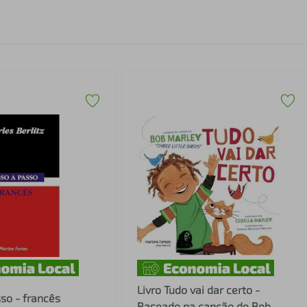
Livro Tudo vai dar certo -
so - francês
Baseado na canção de Bob