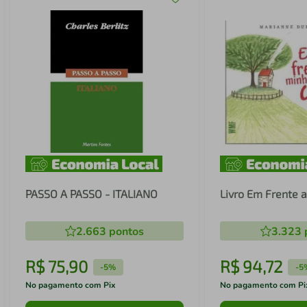
PASSO A PASSO - ITALIANO
Livro Em Frente 
2.663
pontos
3.323
R$
75
,
90
R$
94
,
72
-
5%
-
5
No pagamento com Pix
No pagamento com Pi