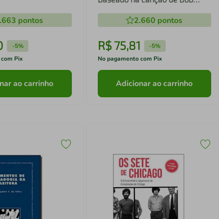
Marley "Three Little Birds"
.663
pontos
2.660
pontos
0
R$
75
,
81
-
5%
-
5%
 com Pix
No pagamento com Pix
nar ao carrinho
Adicionar ao carrinho