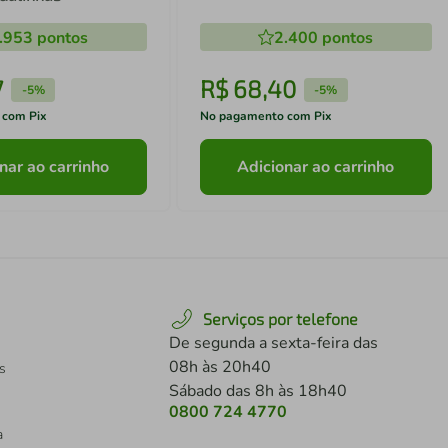
.953
pontos
2.400
pontos
7
R$
68
,
40
-
5%
-
5%
 com Pix
No pagamento com Pix
nar ao carrinho
Adicionar ao carrinho
Serviços por telefone
De segunda a sexta-feira das
08h às 20h40
s
Sábado das 8h às 18h40
0800 724 4770
a