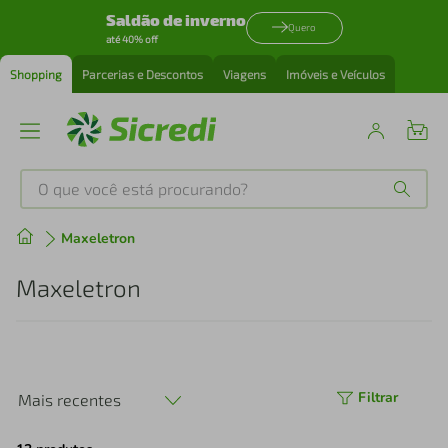
Saldão de inverno
Quero
até 40% off
Shopping
Parcerias e Descontos
Viagens
Imóveis e Veículos
O que você está procurando?
Produtos mais buscados
Maxeletron
tenis
1
º
Maxeletron
cafeteira
2
º
perfume
3
º
Filtrar
Mais recentes