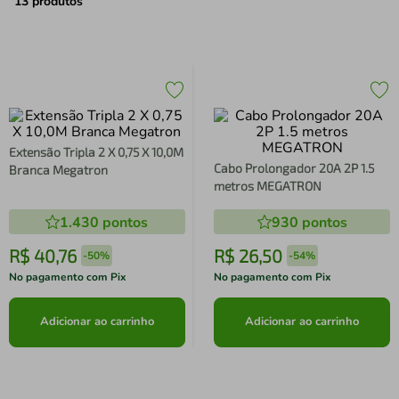
air fryer
4
º
13
produtos
iphone
5
º
Extensão Tripla 2 X 0,75 X 10,0M
Cabo Prolongador 20A 2P 1.5
Branca Megatron
metros MEGATRON
1.430
pontos
930
pontos
R$
40
,
76
R$
26
,
50
-
50%
-
54%
No pagamento com Pix
No pagamento com Pix
Adicionar ao carrinho
Adicionar ao carrinho