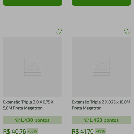
Extensão Tripla 3,0 X 0,75 X
Extensão Tripla 2 X 0,75 x 10,0M
5,0M Preta Megatron
Preta Megatron
1.430
pontos
1.463
pontos
R$
40
,
76
R$
41
,
70
-
50%
-
49%