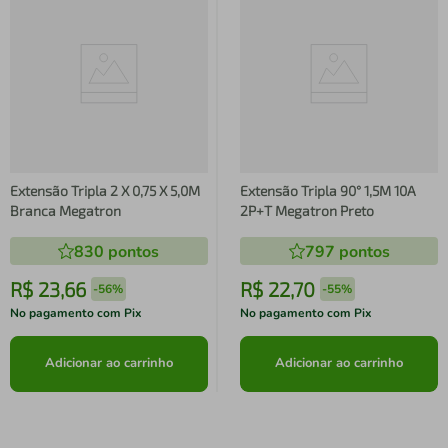
Extensão Tripla 2 X 0,75 X 5,0M
Extensão Tripla 90° 1,5M 10A
Branca Megatron
2P+T Megatron Preto
830
pontos
797
pontos
R$
23
,
66
R$
22
,
70
-
56%
-
55%
No pagamento com Pix
No pagamento com Pix
Adicionar ao carrinho
Adicionar ao carrinho