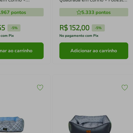
zul LV Média (M) 55
Marrom Escuro LV Pequena (P)
.967
pontos
5.333
pontos
35 x 35 x 35 cm
55
R$
152
,
00
-
5%
-
5%
 com Pix
No pagamento com Pix
nar ao carrinho
Adicionar ao carrinho