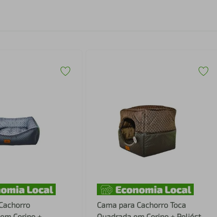
Cachorro
Cama para Cachorro Toca
 em Corino +
Quadrada em Corino + Poliéster