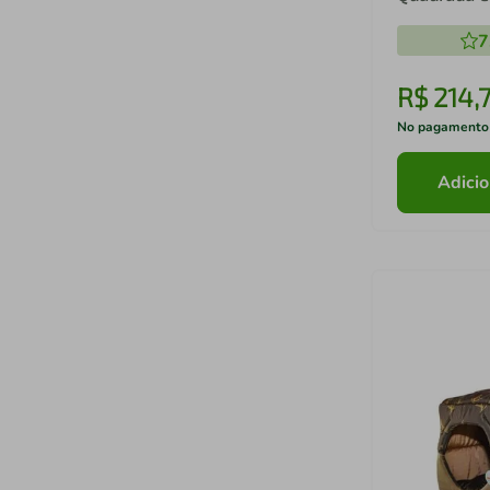
Rosa e Lilá
7
x 50 cm
R$
214
,
No pagamento
Adicio