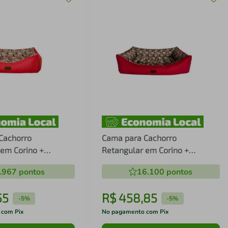
Cachorro
Cama para Cachorro
 em Corino +
Retangular em Corino +
osa Cachorrinho
Poliéster Rosa Cachorrinho
.967
pontos
16.100
pontos
55 x 42 cm
Extra Grande (XGG) 98 x 65 cm
55
R$
458
,
85
-
5%
-
5%
 com Pix
No pagamento com Pix