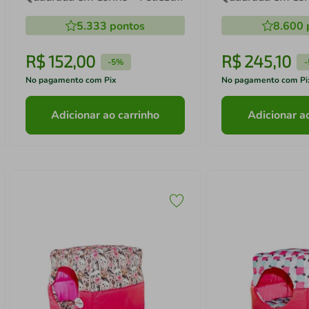
Azul LV Pequena (P) 35 x 35 x
Azul LV Grande (G
5.333
pontos
8.600
35 cm
55 cm
R$
152
,
00
R$
245
,
10
-
5%
-
No pagamento com Pix
No pagamento com Pi
Adicionar ao carrinho
Adicionar a