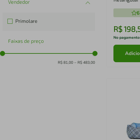
Poliéster A
6
x 42 cm
Primolare
R$
198
,
No pagamento
Faixas de preço
Adicio
R$ 81,00
–
R$ 483,00