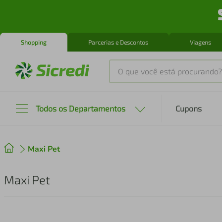
Shopping
Parcerias e Descontos
Viagens
O que você está procurando?
Produtos mais buscados
Todos os Departamentos
Cupons
tenis
1
º
Maxi Pet
cafeteira
2
º
perfume
3
º
Maxi Pet
air fryer
4
º