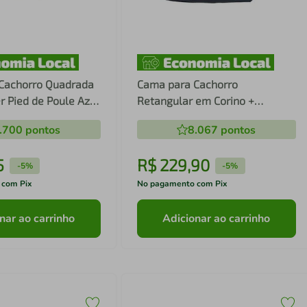
Cachorro Quadrada
Cama para Cachorro
r Pied de Poule Azul
Retangular em Corino +
uena (P) 40 x 40 cm
Poliéster Azul LV Grande (G) 50
.700
pontos
8.067
pontos
x 65 cm
5
R$
229
,
90
-
5%
-
5%
 com Pix
No pagamento com Pix
nar ao carrinho
Adicionar ao carrinho