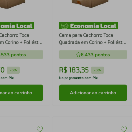
Cachorro Toca
Cama para Cachorro Toca
 Corino + Poliéster
Quadrada em Corino + Poliéster
ro LV Grande (G) 50
Marrom Claro LV Média (M) 40
.533
pontos
6.433
pontos
m
x 40 x 40 cm
70
R$
183
,
35
-
5%
-
5%
 com Pix
No pagamento com Pix
nar ao carrinho
Adicionar ao carrinho