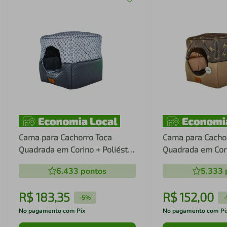
Cama para Cachorro Toca
Cama para Cacho
Quadrada em Corino + Poliéster
Quadrada em Cori
Azul LV Média (M) 40 x 40 x 40
Marrom Claro LV 
6.433
pontos
5.333
cm
35 x 35 x 35 cm
R$
183
,
35
R$
152
,
00
-
5%
-
No pagamento com Pix
No pagamento com Pi