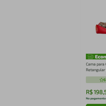
Cama para 
Retangular
Poliéster R
6
Média (M) 
R$
198
,
No pagamento