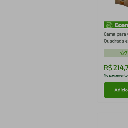
Cama para 
Quadrada em
Marrom Cla
7
x 50 x 50 c
R$
214
,
No pagamento
Adicio