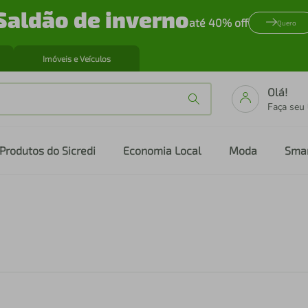
Saldão de inverno
até 40% off
Quero
Imóveis e Veículos
Olá!
Faça seu
Produtos do Sicredi
Economia Local
Moda
Sma