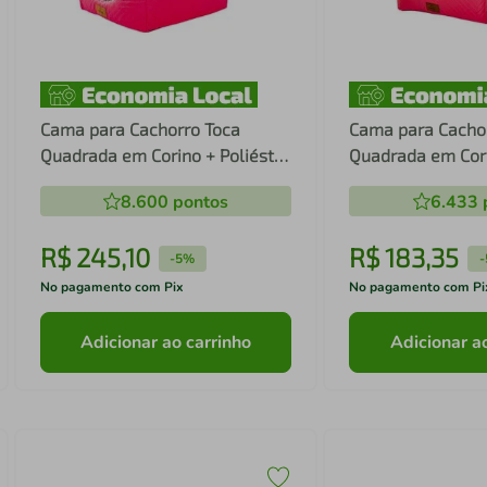
Cama para Cachorro Toca
Cama para Cacho
Quadrada em Corino + Poliéster
Quadrada em Cori
Rosa Grande (GG) 55 x 55 x 55
Rosa e Lilás Méd
8.600
pontos
6.433
cm
x 40 cm
R$
245
,
10
R$
183
,
35
-
5%
-
No pagamento com Pix
No pagamento com Pi
Adicionar ao carrinho
Adicionar a