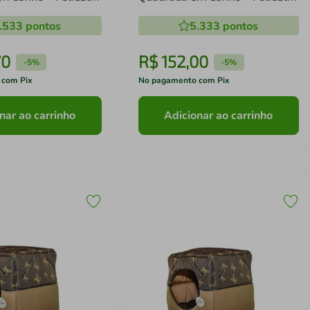
s Grande (G) 50 x 50
Rosa (P) 35 x 35 x 35 cm
.533
pontos
5.333
pontos
70
R$
152
,
00
-
5%
-
5%
 com Pix
No pagamento com Pix
nar ao carrinho
Adicionar ao carrinho