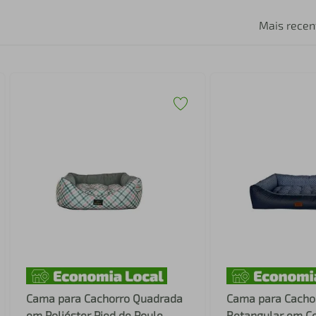
Mais recen
Cama para Cachorro Quadrada
Cama para Cacho
em Poliéster Pied de Poule
Retangular em Co