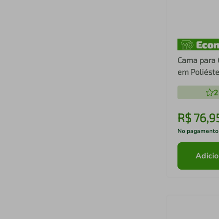
Cama para 
em Poliéste
e Cinza Peq
2
R$
76
,
9
No pagamento
Adicio