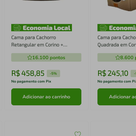
Cama para Cachorro
Cama para Cacho
Retangular em Corino +
Quadrada em Cori
Poliéster Marrom Escuro LV
Marrom Claro LV 
16.100
pontos
8.600
Extra Grande (XGG) 98 x 65 cm
55 x 55 x 55 cm
R$
458
,
85
R$
245
,
10
-
5%
-
No pagamento com Pix
No pagamento com Pi
Adicionar ao carrinho
Adicionar a