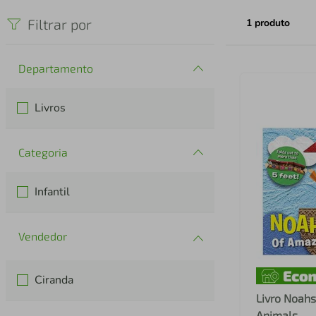
iphone
5
º
Filtrar por
1
produto
Departamento
Livros
Categoria
Infantil
Ciranda
Livro Noahs
Animals