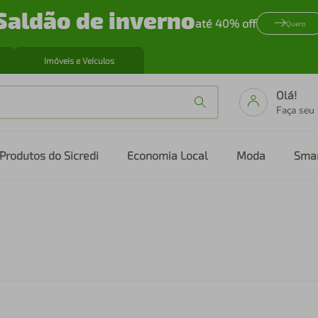
Saldão de inverno
até 40% off
Quero
Imóveis e Veículos
Olá!
Faça seu
Produtos do Sicredi
Economia Local
Moda
Sma