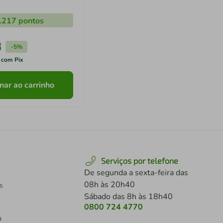
.217
pontos
8
-
5%
 com Pix
nar ao carrinho
Serviços por telefone
De segunda a sexta-feira das
08h às 20h40
s
Sábado das 8h às 18h40
0800 724 4770
a