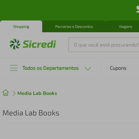
Shopping
Parcerias e Descontos
Viagens
O que você está procurando?
Produtos mais buscados
Todos os Departamentos
Cupons
tenis
1
º
Media Lab Books
cafeteira
2
º
perfume
3
º
Media Lab Books
air fryer
4
º