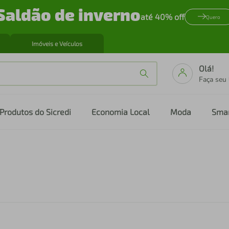
Saldão de inverno
até 40% off
Quero
Imóveis e Veículos
Olá!
Faça seu
Produtos do Sicredi
Economia Local
Moda
Sma