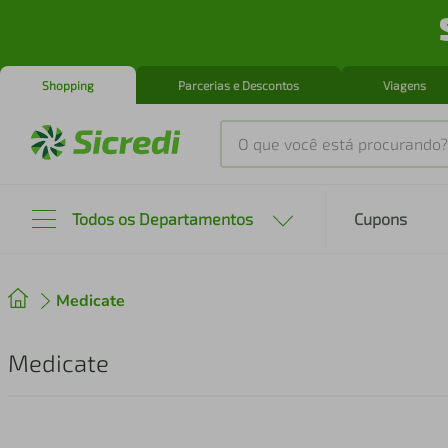
Shopping
Parcerias e Descontos
Viagens
O que você está procurando?
Produtos mais buscados
Todos os Departamentos
Cupons
tenis
1
º
Medicate
cafeteira
2
º
perfume
3
º
Medicate
air fryer
4
º