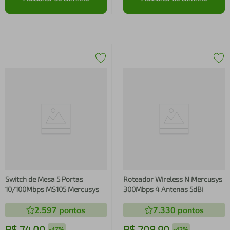
Switch de Mesa 5 Portas
Roteador Wireless N Mercusys
10/100Mbps MS105 Mercusys
300Mbps 4 Antenas 5dBi
2.597
pontos
7.330
pontos
R$
74
,
00
R$
208
,
90
-
47%
-
42%