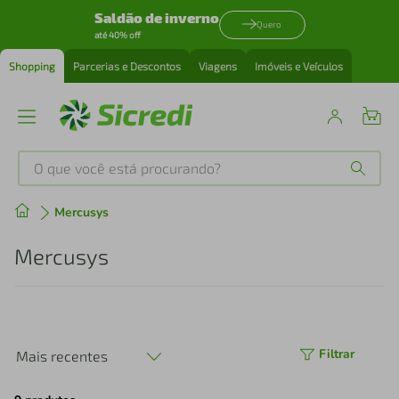
Saldão de inverno
Quero
até 40% off
Shopping
Parcerias e Descontos
Viagens
Imóveis e Veículos
O que você está procurando?
Produtos mais buscados
Mercusys
tenis
1
º
Mercusys
cafeteira
2
º
perfume
3
º
Filtrar
Mais recentes