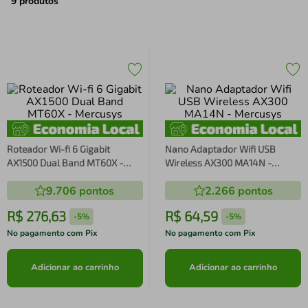
air fryer
4
º
9
produtos
iphone
5
º
Roteador Wi-fi 6 Gigabit
Nano Adaptador Wifi USB
AX1500 Dual Band MT60X -
Wireless AX300 MA14N -
Mercusys
Mercusys
9.706
pontos
2.266
pontos
R$
276
,
63
R$
64
,
59
-
5%
-
5%
No pagamento com Pix
No pagamento com Pix
Adicionar ao carrinho
Adicionar ao carrinho