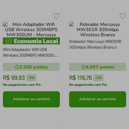
Roteador Mercusys MW301R
300mbps Wireless Branco
Mini Adaptador Wifi USB
Wireless 300MBPS MW300UM
- Mercusys
3.506
pontos
4.097
pontos
R$
99
,
93
R$
116
,
76
-
5%
-
5%
No pagamento com Pix
No pagamento com Pix
Adicionar ao carrinho
Adicionar ao carrinho