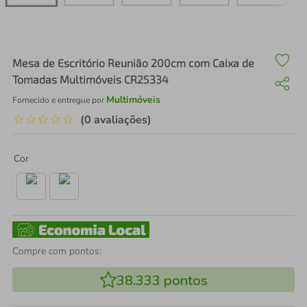
air fryer
4
º
iphone
5
º
Mesa de Escritório Reunião 200cm com Caixa de
Tomadas Multimóveis CR25334
Multimóveis
Fornecido e entregue por
☆
☆
☆
☆
☆
(0 avaliações)
Cor
Compre com pontos:
38.333
pontos