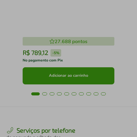
27.688
pontos
R$
789
,
12
R
-
5%
No pagamento com Pix
No 
Adicionar ao carrinho
Serviços por telefone