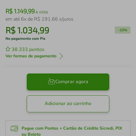
R$
1
.
149
,
99
à vista
em até
6
x de
R$
191
,
66
s/juros
R$
1
.
034
,
99
-
10%
No pagamento com Pix
38.333
pontos
Ver formas de pagamento
Comprar agora
Adicionar ao carrinho
Pague com Pontos + Cartão de Crédito Sicredi, PIX
ou Boleto