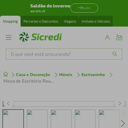
Saldão de inverno
Quero
até 40% off
Shopping
Parcerias e Descontos
Viagens
Imóveis e Veículos
O que você está procurando?
Produtos mais buscados
Casa e Decoração
Móveis
Escrivaninha
tenis
1
º
Mesa de Escritório Reunião 200cm com Caixa de Tomadas Multimóveis CR25334
cafeteira
2
º
perfume
3
º