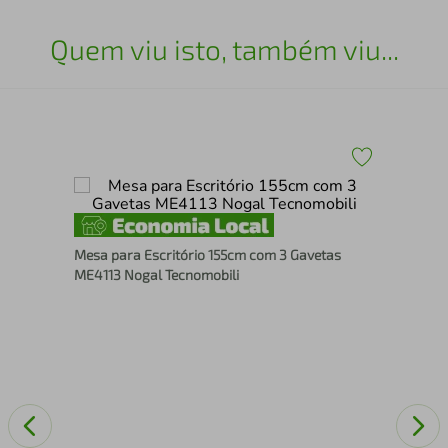
Quem viu isto, também viu...
Mes
Mesa para Escritório 155cm com 3 Gavetas
90c
ME4113 Nogal Tecnomobili
No