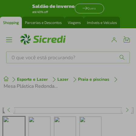
Saldão de inverno
Quero
até 40% off
Shopping
Parcerias e Descontos
Viagens
Imóveis e Veículos
O que você está procurando?
Produtos mais buscados
Esporte e Lazer
Lazer
Praia e piscinas
tenis
1
º
Mesa Plástica Redonda Desmontável 15151451 Mor Branco
cafeteira
2
º
perfume
3
º