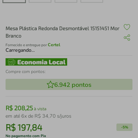
air fryer
4
º
iphone
5
º
Mesa Plástica Redonda Desmontável 15151451 Mor
Branco
Certel
Fornecido e entregue por
Carregando…
Compre com pontos:
6.942
pontos
R$
208
,
25
à vista
em até
6
x de
R$
34
,
70
s/juros
R$
197
,
84
-
5%
No pagamento com Pix