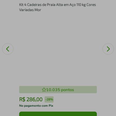
Kit 4 Cadeiras de Praia Alta em Aço 110 kg Cores
Variadas Mor
10.035
pontos
R$
286
,
00
R
-
28%
No pagamento com Pix
No 