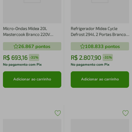
Micro-Ondas Midea 20L
Refrigerador Midea Cycle
Mastercook Branco 220V
Defrost 294L 2 Portas Branco
(MHP20B2)
220V MD-RT411FGF012
26.867
pontos
108.833
pontos
R$
693
,
16
R$
2
.
807
,
90
-
31%
-
31%
No pagamento com Pix
No pagamento com Pix
Adicionar ao carrinho
Adicionar ao carrinho