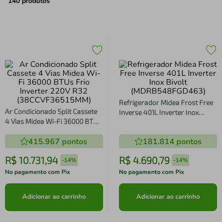
air fryer
4
º
140
produtos
iphone
5
º
Refrigerador Midea Frost Free
Ar Condicionado Split Cassete
Inverse 401L Inverter Inox
4 Vias Midea Wi-Fi 36000 BTUs
Bivolt (MDRB548FGD463)
Frio Inverter 220V R32
415.967
pontos
181.814
pontos
(38CCVF36515MM)
R$
10
.
731
,
94
R$
4
.
690
,
79
-
14%
-
14%
No pagamento com Pix
No pagamento com Pix
Adicionar ao carrinho
Adicionar ao carrinho