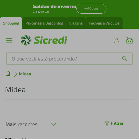
Saldão de inverno
Quero
até 40% off
Shopping
Parcerias e Descontos
Viagens
Imóveis e Veículos
O que você está procurando?
Produtos mais buscados
Midea
tenis
1
º
Midea
cafeteira
2
º
perfume
3
º
Filtrar
Mais recentes