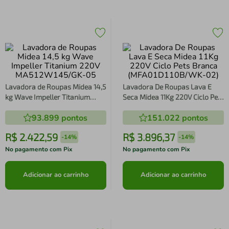
Lavadora de Roupas Midea 14,5
Lavadora De Roupas Lava E
kg Wave Impeller Titanium
Seca Midea 11Kg 220V Ciclo Pets
220V MA512W145/GK-05
Branca (MFA01D110B/WK-02)
93.899
pontos
151.022
pontos
R$
2
.
422
,
59
R$
3
.
896
,
37
-
14%
-
14%
No pagamento com Pix
No pagamento com Pix
Adicionar ao carrinho
Adicionar ao carrinho