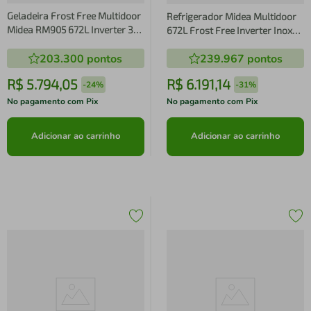
Geladeira Frost Free Multidoor
Refrigerador Midea Multidoor
Midea RM905 672L Inverter 3
672L Frost Free Inverter Inox
Portas Inox
Bivolt (MDRM905MMD463)
203.300
pontos
239.967
pontos
R$
5
.
794
,
05
R$
6
.
191
,
14
-
24%
-
31%
No pagamento com Pix
No pagamento com Pix
Adicionar ao carrinho
Adicionar ao carrinho