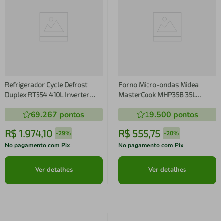
Refrigerador Cycle Defrost
Forno Micro-ondas Midea
Duplex RT554 410L Inverter
MasterCook MHP35B 35L
Midea Branca
MasterClean 10 Níveis de
69.267
pontos
19.500
pontos
Potência Branco
R$
1
.
974
,
10
R$
555
,
75
-
29%
-
20%
No pagamento com Pix
No pagamento com Pix
Ver detalhes
Ver detalhes