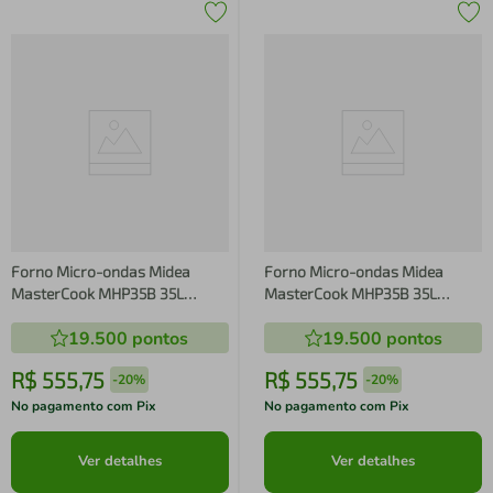
Forno Micro-ondas Midea
Forno Micro-ondas Midea
MasterCook MHP35B 35L
MasterCook MHP35B 35L
MasterClean 10 Níveis de
MasterClean 10 Níveis de
19.500
pontos
19.500
pontos
Potência Branco
Potência Branco
R$
555
,
75
R$
555
,
75
-
20%
-
20%
No pagamento com Pix
No pagamento com Pix
Ver detalhes
Ver detalhes