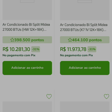
Ar Condicionado Bi Split Midea
Ar Condicionado Bi Split Midea
27000 BTUs (HW 12K+18K)
27000 BTUs (K7 1V 12K+18K)
Quente e Frio Inverter 220V
Quente e Frio Inverter 220V
398.500
pontos
464.100
pontos
R410A (38MBMTA27M5)
R410A (38MBMTA27M5)
R$
10
.
281
,
30
R$
11
.
973
,
78
-
31%
-
31%
No pagamento com Pix
No pagamento com Pix
Adicionar ao carrinho
Adicionar ao carrinho