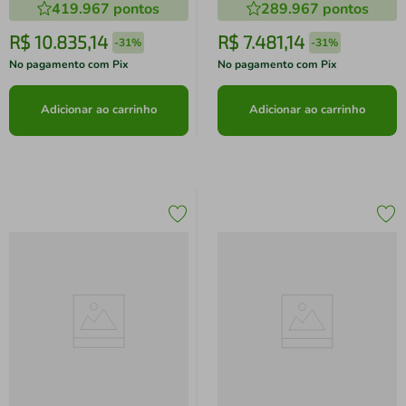
419.967
pontos
289.967
pontos
R410A (38MBMTA27M5)
R410A (38MBMBA18M5)
R$
10
.
835
,
14
R$
7
.
481
,
14
-
31%
-
31%
No pagamento com Pix
No pagamento com Pix
Adicionar ao carrinho
Adicionar ao carrinho