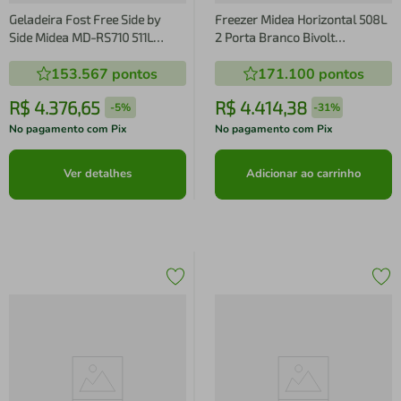
Geladeira Fost Free Side by
Freezer Midea Horizontal 508L
Side Midea MD-RS710 511L
2 Porta Branco Bivolt
Smart Inverter Wi-Fi Alexa Inox
(MDRC698FZD013)
153.567
pontos
171.100
pontos
R$
4
.
376
,
65
R$
4
.
414
,
38
-
5%
-
31%
No pagamento com Pix
No pagamento com Pix
Ver detalhes
Adicionar ao carrinho