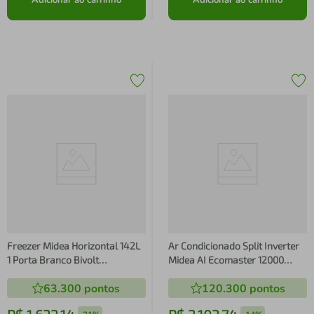
Adicionar ao carrinho
Adicionar ao carrinho
Freezer Midea Horizontal 142L
Ar Condicionado Split Inverter
1 Porta Branco Bivolt
Midea AI Ecomaster 12000
(MDRC207SFZ013)
BTUs Frio 220V 38EZVCA12M5
63.300
pontos
120.300
pontos