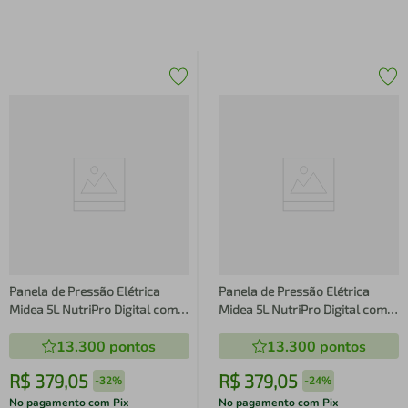
Panela de Pressão Elétrica
Panela de Pressão Elétrica
Midea 5L NutriPro Digital com
Midea 5L NutriPro Digital com
Função Vapor Preta
Função Vapor Preta
13.300
pontos
13.300
pontos
R$
379
,
05
R$
379
,
05
-
32%
-
24%
No pagamento com Pix
No pagamento com Pix