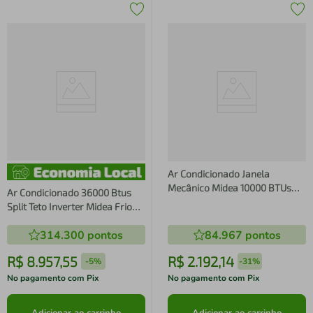
Ar Condicionado Janela
Mecânico Midea 10000 BTUs
Ar Condicionado 36000 Btus
Frio 220V QCL105BB
Split Teto Inverter Midea Frio
42zqvf36m5c 220v
314.300
pontos
84.967
pontos
R$
8
.
957
,
55
R$
2
.
192
,
14
-
5%
-
31%
No pagamento com Pix
No pagamento com Pix