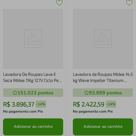
Lavadora De Roupas Lava E
Lavadora de Roupas Midea 14,5
Seca Midea 11Kg 127V Ciclo Pets
kg Wave Impeller Titanium
Branca (MFA01D110B/WK-01)
127V MA512W145/GK-04
151.022
pontos
93.899
pontos
R$
3
.
896
,
37
R$
2
.
422
,
59
-
14%
-
14%
No pagamento com Pix
No pagamento com Pix
Adicionar ao carrinho
Adicionar ao carrinho