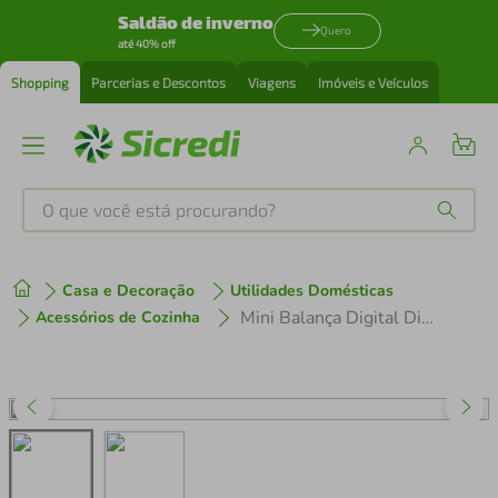
Saldão de inverno
Quero
até 40% off
Shopping
Parcerias e Descontos
Viagens
Imóveis e Veículos
O que você está procurando?
Produtos mais buscados
Casa e Decoração
Utilidades Domésticas
tenis
1
º
Mini Balança Digital Diamond Alta Precisão - 0,1g Até 500gr
Acessórios de Cozinha
cafeteira
2
º
perfume
3
º