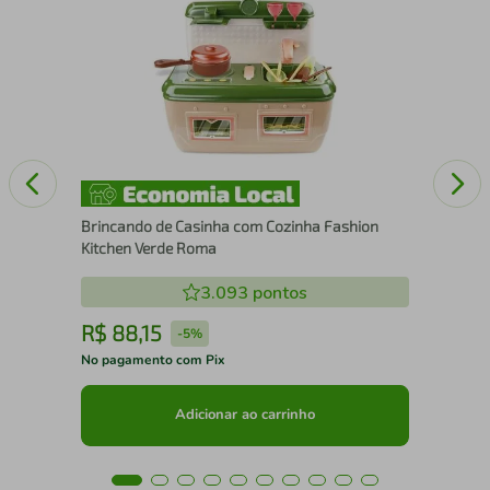
Sal
Sal
Brincando de Casinha com Cozinha Fashion
Kitchen Verde Roma
3.093
pontos
R$
88
,
15
R
-
5%
No pagamento com Pix
No 
Adicionar ao carrinho