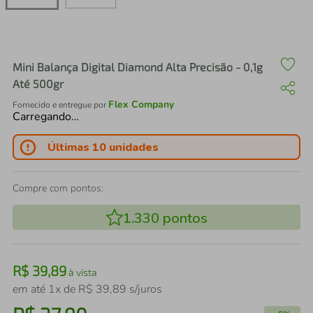
air fryer
4
º
iphone
5
º
Mini Balança Digital Diamond Alta Precisão - 0,1g
Até 500gr
Flex Company
Fornecido e entregue por
Carregando…
Últimas 10 unidades
Compre com pontos:
1.330
pontos
R$
39
,
89
à vista
em até
1
x de
R$
39
,
89
s/juros