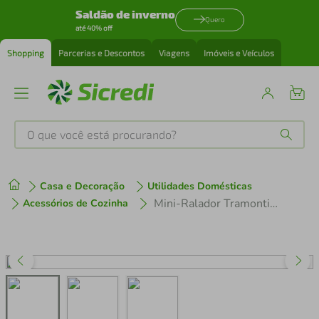
Saldão de inverno
Quero
até 40% off
Shopping
Parcerias e Descontos
Viagens
Imóveis e Veículos
O que você está procurando?
Produtos mais buscados
Casa e Decoração
Utilidades Domésticas
tenis
1
º
Mini-Ralador Tramontina Utilitá Aço Inox Branco
Acessórios de Cozinha
cafeteira
2
º
perfume
3
º