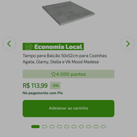
Bri
Kit
Tampo para Balcão 50x52cm para Cozinhas
Agata, Glamy, Stella e Vik Mood Madesa
4.000
pontos
R$
113
,
99
R
-
5%
No pagamento com Pix
No 
Adicionar ao carrinho