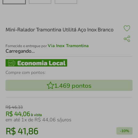
air fryer
4
º
iphone
5
º
Mini-Ralador Tramontina Utilitá Aço Inox Branco
Via Inox Tramontina
Fornecido e entregue por
Carregando…
Compre com pontos:
1.469
pontos
R$
46
,
33
R$
44
,
06
à vista
em até
1
x de
R$
44
,
06
s/juros
R$
41
,
86
-
10%