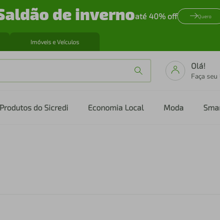
Saldão de inverno
até 40% off
Quero
Imóveis e Veículos
Olá!
Faça seu
Produtos do Sicredi
Economia Local
Moda
Sma