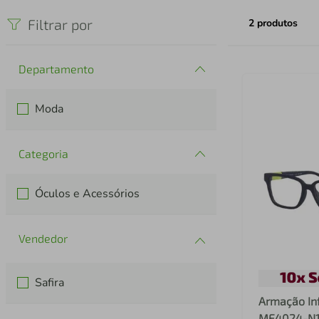
iphone
5
º
Filtrar por
2
produtos
Departamento
Moda
Categoria
Óculos e Acessórios
Safira
Armação Inf
MF4024-N1