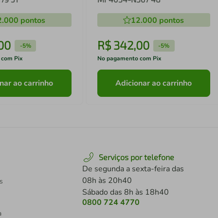
2.000
pontos
12.000
pontos
00
R$
342
,
00
-
5%
-
5%
 com Pix
No pagamento com Pix
nar ao carrinho
Adicionar ao carrinho
Serviços por telefone
De segunda a sexta-feira das
08h às 20h40
s
Sábado das 8h às 18h40
0800 724 4770
a