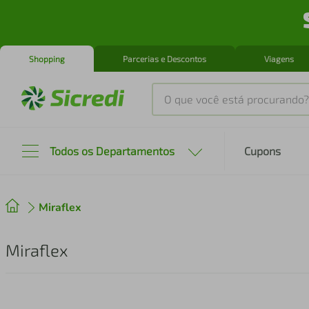
Shopping
Parcerias e Descontos
Viagens
O que você está procurando?
Produtos mais buscados
Todos os Departamentos
Cupons
tenis
1
º
Miraflex
cafeteira
2
º
perfume
3
º
Miraflex
air fryer
4
º