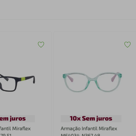
antil Miraflex
Armação Infantil Miraflex
79 51
MF4034-N367 48