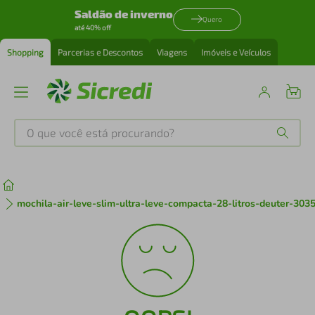
Saldão de inverno
Quero
até 40% off
Shopping
Parcerias e Descontos
Viagens
Imóveis e Veículos
O que você está procurando?
Produtos mais buscados
tenis
1
º
mochila-air-leve-slim-ultra-leve-compacta-28-litros-deuter-303
cafeteira
2
º
perfume
3
º