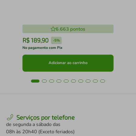
6.663
pontos
R$
189
,
90
R
-
5%
No pagamento com Pix
No 
Adicionar ao carrinho
Serviços por telefone
de segunda a sábado das
08h às 20h40 (Exceto feriados)