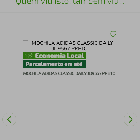
Quem viu isto, também viu...
Moc
MOCHILA ADIDAS CLASSIC DAILY JD9567 PRETO
101