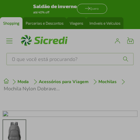
Saldão de inverno
Quero
até 40% off
Shopping
Parcerias e Descontos
Viagens
Imóveis e Veículos
O que você está procurando?
Produtos mais buscados
Moda
Acessórios para Viagem
Mochilas
tenis
1
º
Mochila Nylon Dobravel Impermeável 21L Cinza - QUANHE
cafeteira
2
º
perfume
3
º