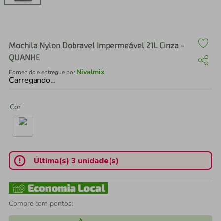
air fryer
4
º
iphone
5
º
Mochila Nylon Dobravel Impermeável 21L Cinza -
QUANHE
Nivalmix
Fornecido e entregue por
Carregando…
Cor
Última(s) 3 unidade(s)
Compre com pontos: