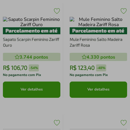
Sapato Scarpin Feminino Zariff
Mule Feminino Salto Madeira
Ouro
Zariff Rosa
3.744
pontos
4.330
pontos
R$
106
,
70
R$
123
,
40
-
54%
-
48%
No pagamento com Pix
No pagamento com Pix
Ver detalhes
Ver detalhes