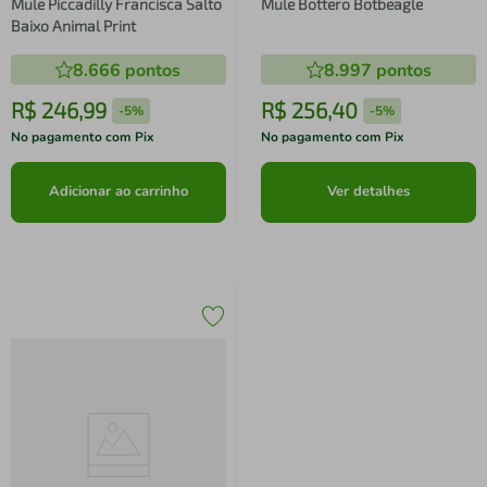
Mule Piccadilly Francisca Salto
Mule Bottero Botbeagle
Baixo Animal Print
8.666
pontos
8.997
pontos
R$
246
,
99
R$
256
,
40
-
5%
-
5%
No pagamento com Pix
No pagamento com Pix
Adicionar ao carrinho
Ver detalhes