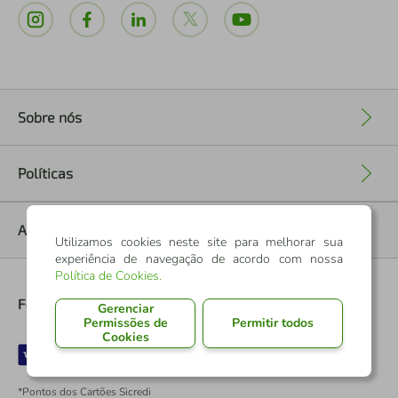
Sobre nós
+
Políticas
+
Ajuda
+
Utilizamos cookies neste site para melhorar sua
experiência de navegação de acordo com nossa
Política de Cookies
.
Formas de Pagamento
Gerenciar
Permissões de
Permitir todos
Cookies
*Pontos dos Cartões Sicredi