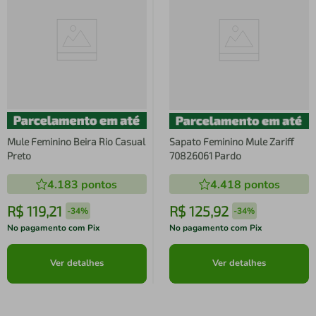
Mule Feminino Beira Rio Casual
Sapato Feminino Mule Zariff
Preto
70826061 Pardo
4.183
pontos
4.418
pontos
R$
119
,
21
R$
125
,
92
-
34%
-
34%
No pagamento com Pix
No pagamento com Pix
Ver detalhes
Ver detalhes