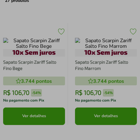
air fryer
4
º
27
produtos
iphone
5
º
Sapato Scarpin Zariff Salto
Sapato Scarpin Zariff Salto
Fino Bege
Fino Marrom
3.744
pontos
3.744
pontos
R$
106
,
70
R$
106
,
70
-
54%
-
54%
No pagamento com Pix
No pagamento com Pix
Ver detalhes
Ver detalhes