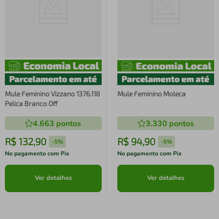
Mule Feminino Vizzano 1376.118
Mule Feminino Moleca
Pelica Branco Off
4.663
pontos
3.330
pontos
R$
132
,
90
R$
94
,
90
-
5%
-
5%
No pagamento com Pix
No pagamento com Pix
Ver detalhes
Ver detalhes