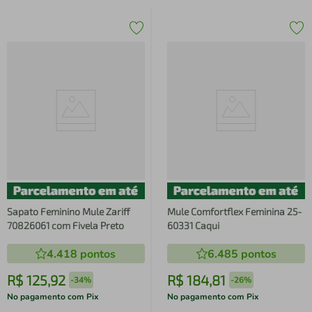
Sapato Feminino Mule Zariff
Mule Comfortflex Feminina 25-
70826061 com Fivela Preto
60331 Caqui
4.418
pontos
6.485
pontos
R$
125
,
92
R$
184
,
81
-
34%
-
26%
No pagamento com Pix
No pagamento com Pix