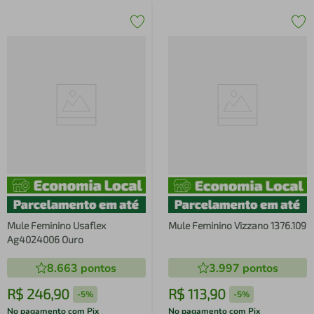
Mule Feminino Usaflex
Mule Feminino Vizzano 1376.109
Ag4024006 Ouro
8.663
pontos
3.997
pontos
R$
246
,
90
R$
113
,
90
-
5%
-
5%
No pagamento com Pix
No pagamento com Pix