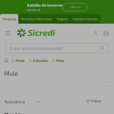
Saldão de inverno
Quero
até 40% off
Shopping
Parcerias e Descontos
Viagens
Imóveis e Veículos
O que você está procurando?
Produtos mais buscados
Moda
Calçados
Mule
tenis
1
º
Mule
cafeteira
2
º
perfume
3
º
Filtrar
Relevância