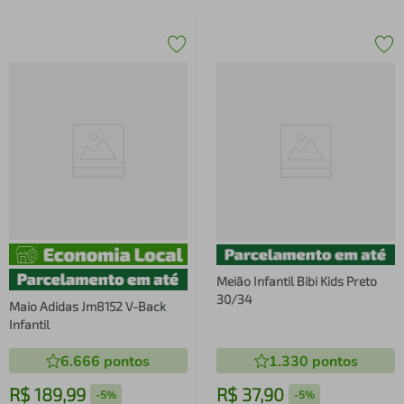
Meião Infantil Bibi Kids Preto
30/34
Maio Adidas Jm8152 V-Back
Infantil
6.666
pontos
1.330
pontos
R$
189
,
99
R$
37
,
90
-
5%
-
5%