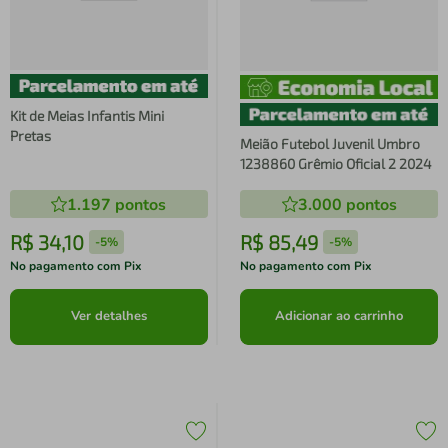
Kit de Meias Infantis Mini
Pretas
Meião Futebol Juvenil Umbro
1238860 Grêmio Oficial 2 2024
1.197
pontos
3.000
pontos
R$
34
,
10
R$
85
,
49
-
5%
-
5%
No pagamento com Pix
No pagamento com Pix
Ver detalhes
Adicionar ao carrinho