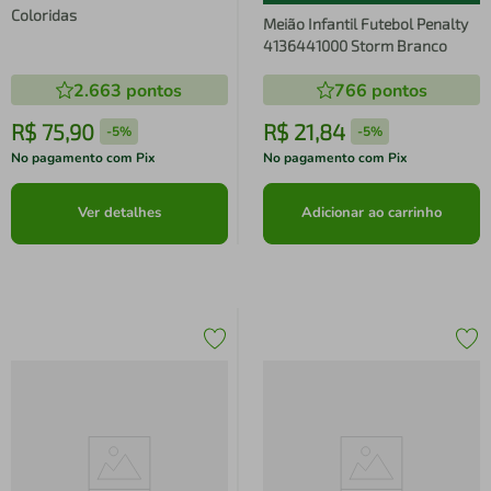
Coloridas
Meião Infantil Futebol Penalty
4136441000 Storm Branco
2.663
pontos
766
pontos
R$
75
,
90
R$
21
,
84
-
5%
-
5%
No pagamento com Pix
No pagamento com Pix
Ver detalhes
Adicionar ao carrinho