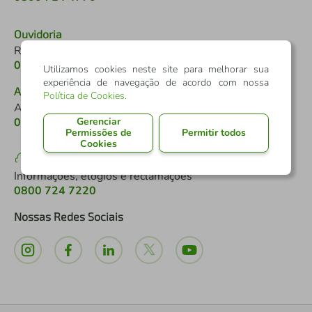
Ouvidoria
Reclamações e denúncias
0800 646 2519
Utilizamos cookies neste site para melhorar sua
experiência de navegação de acordo com nossa
Atendimento a pessoas com deficiência
Política de Cookies
.
Auditivo ou de fala
Gerenciar
0800 724 0525
Permissões de
Permitir todos
Cookies
SAC
Informações, elogios e reclamações
0800 724 7220
Nossas Redes Sociais