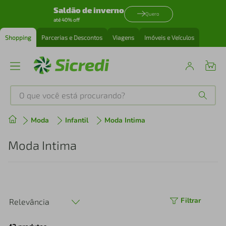
Saldão de inverno
Quero
até 40% off
Shopping
Parcerias e Descontos
Viagens
Imóveis e Veículos
O que você está procurando?
Produtos mais buscados
Moda
Infantil
Moda Intima
tenis
1
º
Moda Intima
cafeteira
2
º
perfume
3
º
Filtrar
Relevância