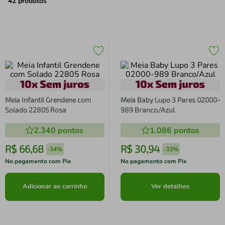
air fryer
4
º
42
produtos
iphone
5
º
Meia Infantil Grendene com
Meia Baby Lupo 3 Pares 02000-
Solado 22805 Rosa
989 Branco/Azul
2.340
pontos
1.086
pontos
R$
66
,
68
R$
30
,
94
-
34%
-
33%
No pagamento com Pix
No pagamento com Pix
Adicionar ao carrinho
Ver detalhes