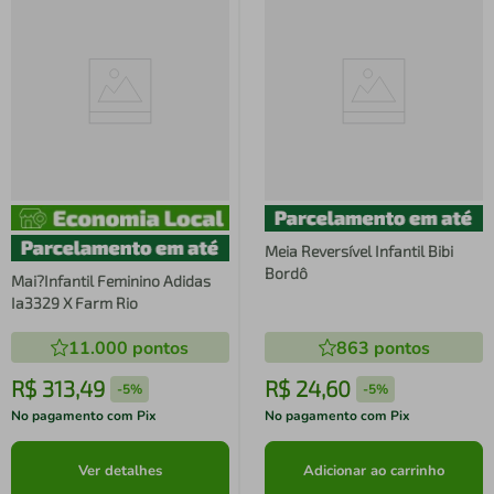
Meia Reversível Infantil Bibi
Bordô
Mai?Infantil Feminino Adidas
Ia3329 X Farm Rio
11.000
pontos
863
pontos
R$
313
,
49
R$
24
,
60
-
5%
-
5%
No pagamento com Pix
No pagamento com Pix
Ver detalhes
Adicionar ao carrinho