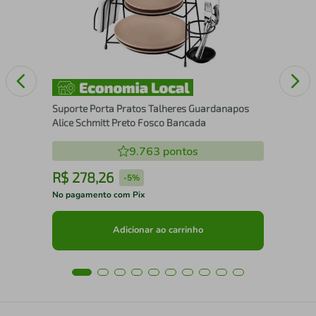
Ino
Suporte Porta Pratos Talheres Guardanapos
Alice Schmitt Preto Fosco Bancada
9.763
pontos
R$
278
,
26
R
-
5%
No pagamento com Pix
No 
Adicionar ao carrinho