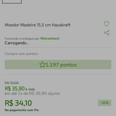
air fryer
4
º
iphone
5
º
Moedor Madeira 15,5 cm Hauskraft
Weconnect
Fornecido e entregue por
Carregando…
Compre com pontos:
1.197
pontos
R$
70
,
00
R$
35
,
90
à vista
em até
1
x de
R$
35
,
90
s/juros
R$
34
,
10
-
51%
No pagamento com Pix