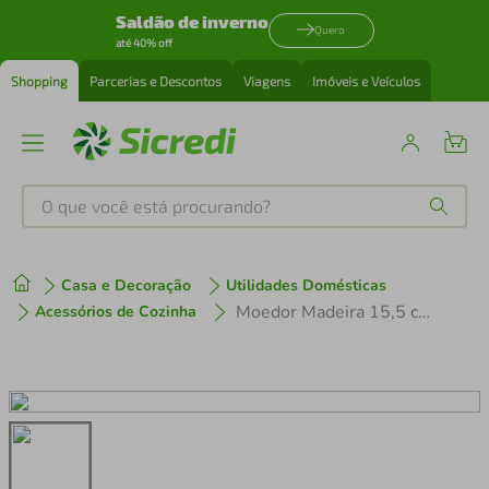
Saldão de inverno
Quero
até 40% off
Shopping
Parcerias e Descontos
Viagens
Imóveis e Veículos
O que você está procurando?
Produtos mais buscados
Casa e Decoração
Utilidades Domésticas
tenis
1
º
Moedor Madeira 15,5 cm Hauskraft
Acessórios de Cozinha
cafeteira
2
º
perfume
3
º