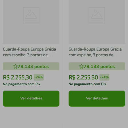
Guarda-Roupa Europa Grécia
Guarda-Roupa Europa Grécia
com espelho, 3 portas de
com espelho, 3 portas de
correr, 6 gavetas e 12
correr, 6 gavetas e 12
79.133
pontos
79.133
pontos
prateleiras 226 cm de largura
prateleiras 226 cm de largura
R$
2
.
255
,
30
R$
2
.
255
,
30
-
24%
-
24%
No pagamento com Pix
No pagamento com Pix
Ver detalhes
Ver detalhes