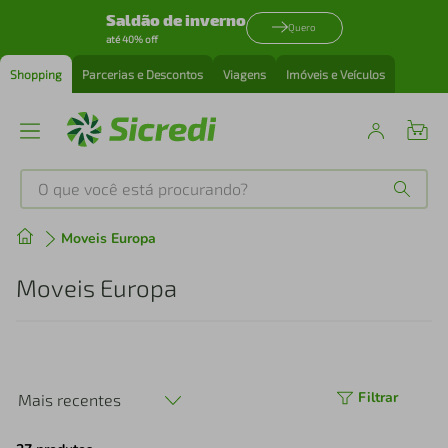
Saldão de inverno
Quero
até 40% off
Shopping
Parcerias e Descontos
Viagens
Imóveis e Veículos
O que você está procurando?
Produtos mais buscados
Moveis Europa
tenis
1
º
Moveis Europa
cafeteira
2
º
perfume
3
º
Filtrar
Mais recentes