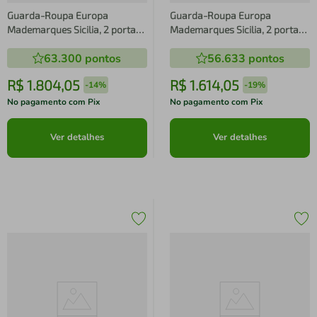
Guarda-Roupa Europa
Guarda-Roupa Europa
Mademarques Sicilia, 2 portas
Mademarques Sicilia, 2 portas
de Bater, 4 gavetas e 15
de Bater, 4 gavetas e 15
63.300
pontos
56.633
pontos
prateleiras - 210cm de Largura
prateleiras - 210cm de Largura
R$
1
.
804
,
05
R$
1
.
614
,
05
-
14%
-
19%
No pagamento com Pix
No pagamento com Pix
Ver detalhes
Ver detalhes