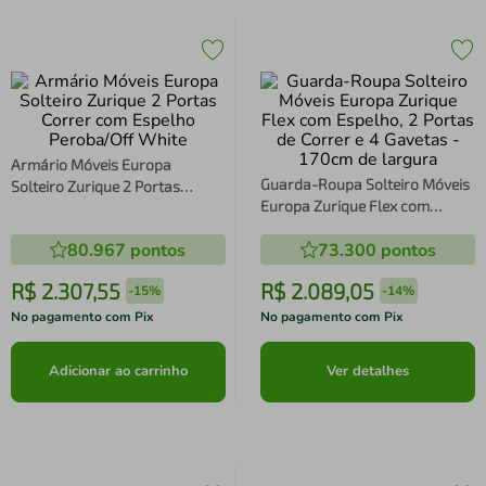
Armário Móveis Europa
Guarda-Roupa Solteiro Móveis
Solteiro Zurique 2 Portas
Europa Zurique Flex com
Correr com Espelho
Espelho, 2 Portas de Correr e 4
Peroba/Off White
80.967
pontos
73.300
pontos
Gavetas - 170cm de largura
R$
2
.
307
,
55
R$
2
.
089
,
05
-
15%
-
14%
No pagamento com Pix
No pagamento com Pix
Adicionar ao carrinho
Ver detalhes