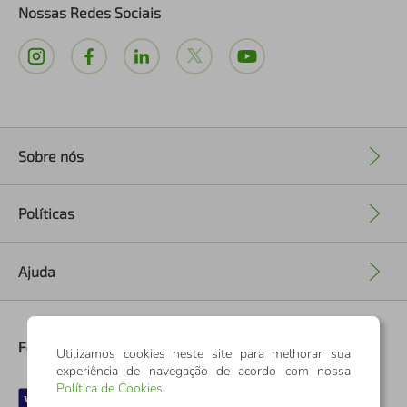
Nossas Redes Sociais
Sobre nós
+
Políticas
+
Ajuda
+
Formas de Pagamento
Utilizamos cookies neste site para melhorar sua
experiência de navegação de acordo com nossa
Política de Cookies
.