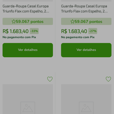
Guarda-Roupa Casal Europa
Guarda-Roupa Casal Europa
Triunfo Flex com Espelho, 2
Triunfo Flex com Espelho, 2
Portas de Correr e 6 Gavetas
Portas de Correr e 6 Gavetas
59.067
pontos
59.067
pontos
R$
1
.
683
,
40
R$
1
.
683
,
40
-
33%
-
27%
No pagamento com Pix
No pagamento com Pix
Ver detalhes
Ver detalhes