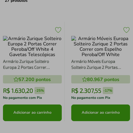
air fryer
4
º
27
produtos
iphone
5
º
Armário Zurique Solteiro
Armário Móveis Europa
Europa 2 Portas Correr
Solteiro Zurique 2 Portas
Peroba/Off White 4 Gavetas
Correr com Espelho Peroba/Off
57.200
pontos
80.967
pontos
Telescópicas
White
R$
1
.
630
,
20
R$
2
.
307
,
55
-
25%
-
17%
No pagamento com Pix
No pagamento com Pix
Adicionar ao carrinho
Adicionar ao carrinho