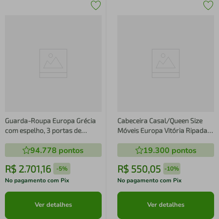
Guarda-Roupa Europa Grécia
Cabeceira Casal/Queen Size
com espelho, 3 portas de
Móveis Europa Vitória Ripada
correr, 6 gavetas e 12
com Detalhes em Baixo Relevo
94.778
pontos
19.300
pontos
prateleiras 226 cm de largura
- 166cm de largura
R$
2
.
701
,
16
R$
550
,
05
-
5%
-
10%
No pagamento com Pix
No pagamento com Pix
Ver detalhes
Ver detalhes