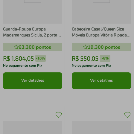
Guarda-Roupa Europa
Cabeceira Casal/Queen Size
Mademarques Sicilia, 2 portas
Móveis Europa Vitória Ripada
de Bater, 4 gavetas e 15
com Detalhes em Baixo Relevo
63.300
pontos
19.300
pontos
prateleiras - 210cm de Largura
- 166cm de largura
R$
1
.
804
,
05
R$
550
,
05
-
10%
-
8%
No pagamento com Pix
No pagamento com Pix
Ver detalhes
Ver detalhes