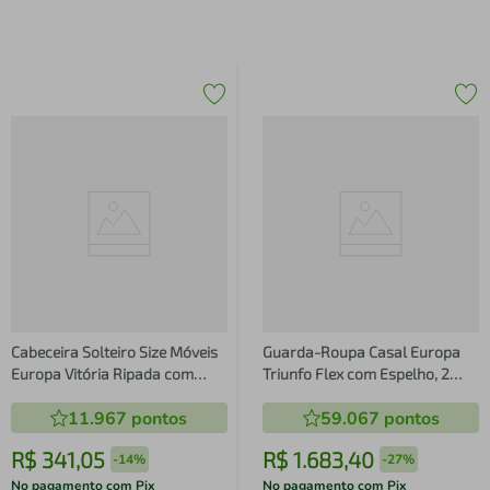
Cabeceira Solteiro Size Móveis
Guarda-Roupa Casal Europa
Europa Vitória Ripada com
Triunfo Flex com Espelho, 2
Detalhes em Baixo Relevo -
Portas de Correr e 6 Gavetas
11.967
pontos
59.067
pontos
101cm de largura
R$
341
,
05
R$
1
.
683
,
40
-
14%
-
27%
No pagamento com Pix
No pagamento com Pix