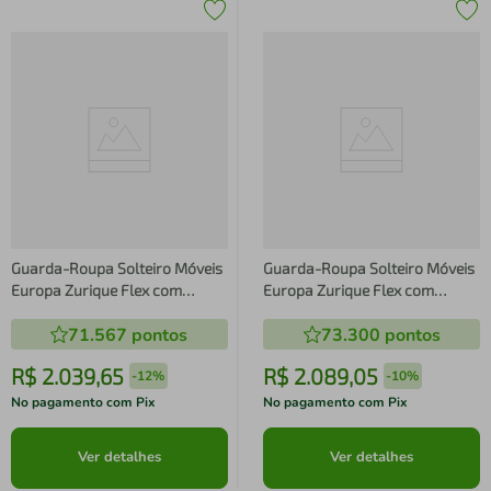
Guarda-Roupa Solteiro Móveis
Guarda-Roupa Solteiro Móveis
Europa Zurique Flex com
Europa Zurique Flex com
Espelho, 2 Portas de Correr e 4
Espelho, 2 Portas de Correr e 4
71.567
pontos
73.300
pontos
Gavetas - 170cm de largura
Gavetas - 170cm de largura
R$
2
.
039
,
65
R$
2
.
089
,
05
-
12%
-
10%
No pagamento com Pix
No pagamento com Pix
Ver detalhes
Ver detalhes