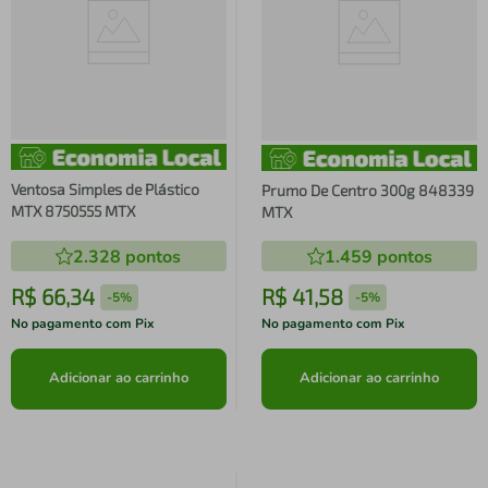
Ventosa Simples de Plástico
Prumo De Centro 300g 848339
MTX 8750555 MTX
MTX
2.328
pontos
1.459
pontos
R$
66
,
34
R$
41
,
58
-
5%
-
5%
No pagamento com Pix
No pagamento com Pix
Adicionar ao carrinho
Adicionar ao carrinho