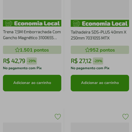
Trena 7,5M Emborrachada Com
Talhadeira SDS-PLUS 40mm X
Gancho Magnético 3100655
250mm 7031055 MTX
MTX
1.501
pontos
952
pontos
R$
42
,
79
R$
27
,
12
-
29%
-
29%
No pagamento com Pix
No pagamento com Pix
Adicionar ao carrinho
Adicionar ao carrinho