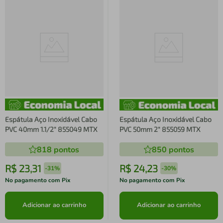
Espátula Aço Inoxidável Cabo
Espátula Aço Inoxidável Cabo
PVC 40mm 1.1/2" 855049 MTX
PVC 50mm 2" 855059 MTX
818
pontos
850
pontos
R$
23
,
31
R$
24
,
23
-
31%
-
30%
No pagamento com Pix
No pagamento com Pix
Adicionar ao carrinho
Adicionar ao carrinho