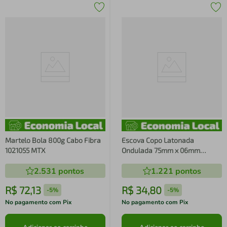
Martelo Bola 800g Cabo Fibra
Escova Copo Latonada
1021055 MTX
Ondulada 75mm x 06mm
744789 MTX
2.531
pontos
1.221
pontos
R$
72
,
13
R$
34
,
80
-
5%
-
5%
No pagamento com Pix
No pagamento com Pix