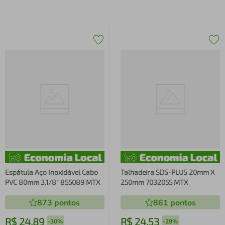
Espátula Aço Inoxidável Cabo
Talhadeira SDS-PLUS 20mm X
PVC 80mm 3.1/8" 855089 MTX
250mm 7032055 MTX
873
pontos
861
pontos
R$
24
,
89
R$
24
,
53
-
30%
-
29%