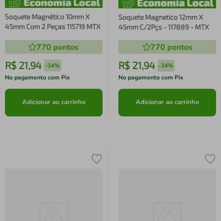
Soquete Magnético 10mm X
Soquete Magnetico 12mm X
45mm Com 2 Peças 115719 MTX
45mm C/2Pçs - 117889 - MTX
770
pontos
770
pontos
R$
21
,
94
R$
21
,
94
-
34%
-
34%
No pagamento com Pix
No pagamento com Pix
Adicionar ao carrinho
Adicionar ao carrinho