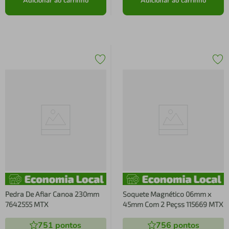
Adicionar ao carrinho
Adicionar ao carrinho
Pedra De Afiar Canoa 230mm
Soquete Magnético 06mm x
7642555 MTX
45mm Com 2 Peçss 115669 MTX
751
pontos
756
pontos