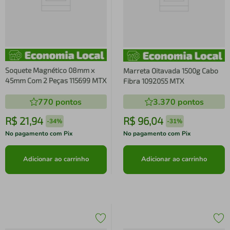
Soquete Magnético 08mm x
Marreta Oitavada 1500g Cabo
45mm Com 2 Peças 115699 MTX
Fibra 1092055 MTX
770
pontos
3.370
pontos
R$
21
,
94
R$
96
,
04
-
34%
-
31%
No pagamento com Pix
No pagamento com Pix
Adicionar ao carrinho
Adicionar ao carrinho