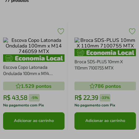
air fryer
4
º
77
produtos
iphone
5
º
Broca SDS-PLUS 10mm X
Escova Copo Latonada
110mm 7100755 MTX
Ondulada 100mm x M14
746059 MTX
1.529
pontos
786
pontos
R$
43
,
58
R$
22
,
39
-
5%
-
33%
No pagamento com Pix
No pagamento com Pix
Adicionar ao carrinho
Adicionar ao carrinho