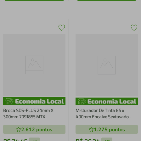
Broca SDS-PLUS 24mm X
Misturador De Tinta 85 x
300mm 7091855 MTX
400mm Encaixe Sextavado
848749 MTX
2.612
pontos
1.275
pontos