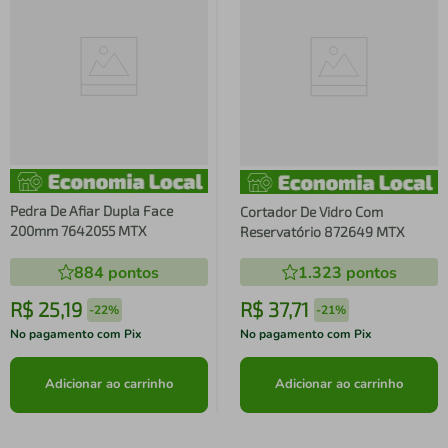
Pedra De Afiar Dupla Face
Cortador De Vidro Com
200mm 7642055 MTX
Reservatório 872649 MTX
884
pontos
1.323
pontos
R$
25
,
19
R$
37
,
71
-
22%
-
21%
No pagamento com Pix
No pagamento com Pix
Adicionar ao carrinho
Adicionar ao carrinho