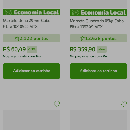
Martelo Unha 29mm Cabo
Marreta Quadrada 05kg Cabo
Fibra 1040955 MTX
Fibra 109249 MTX
2.122
pontos
12.628
pontos
R$
60
,
49
R$
359
,
90
-
13%
-
5%
No pagamento com Pix
No pagamento com Pix
Adicionar ao carrinho
Adicionar ao carrinho