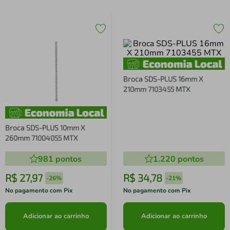
Broca SDS-PLUS 16mm X
210mm 7103455 MTX
Broca SDS-PLUS 10mm X
260mm 71004055 MTX
981
pontos
1.220
pontos
R$
27
,
97
R$
34
,
78
-
26%
-
21%
No pagamento com Pix
No pagamento com Pix
Adicionar ao carrinho
Adicionar ao carrinho