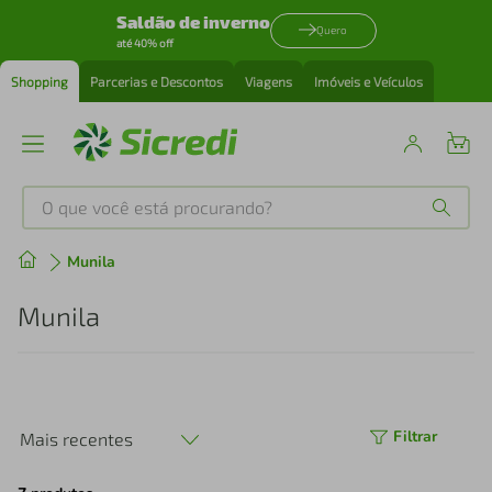
Saldão de inverno
Quero
até 40% off
Shopping
Parcerias e Descontos
Viagens
Imóveis e Veículos
O que você está procurando?
Produtos mais buscados
Munila
tenis
1
º
Munila
cafeteira
2
º
perfume
3
º
Filtrar
Mais recentes