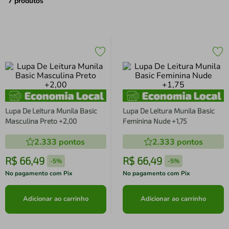
air fryer
4
º
7
produtos
iphone
5
º
Lupa De Leitura Munila Basic
Lupa De Leitura Munila Basic
Masculina Preto +2,00
Feminina Nude +1,75
2.333
pontos
2.333
pontos
R$
66
,
49
R$
66
,
49
-
5%
-
5%
No pagamento com Pix
No pagamento com Pix
Adicionar ao carrinho
Adicionar ao carrinho