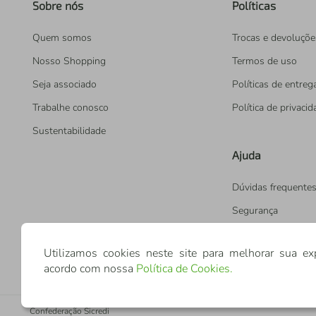
Sobre nós
Políticas
Quem somos
Trocas e devoluçõe
Nosso Shopping
Termos de uso
Seja associado
Políticas de entreg
Trabalhe conosco
Política de privaci
Sustentabilidade
Ajuda
Dúvidas frequente
Segurança
Utilizamos cookies neste site para melhorar sua ex
acordo com nossa
Política de Cookies
.
Confederação Sicredi