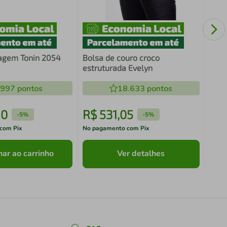
Bols
croc
agem Tonin 2054
Bolsa de couro croco
estruturada Evelyn
.997
pontos
18.633
pontos
90
R$
531
,
05
R$
-
5%
-
5%
com Pix
No pagamento com Pix
No pa
nar ao carrinho
Ver detalhes