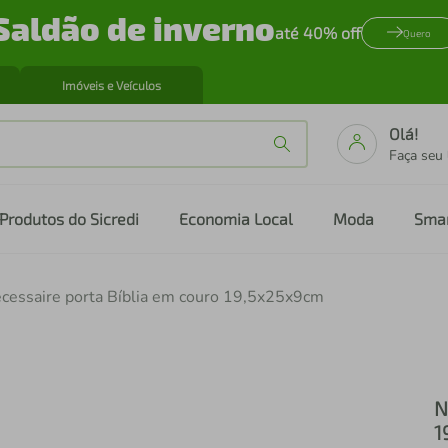
Saldão de inverno
até 40% off
Quero
Imóveis e Veículos
Olá!
Faça seu
Produtos do Sicredi
Economia Local
Moda
Sma
cessaire porta Bíblia em couro 19,5x25x9cm
N
1