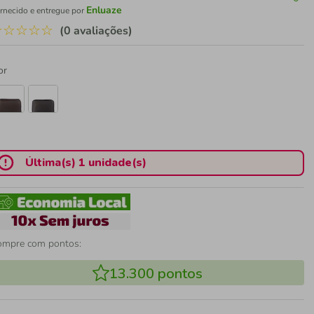
Enluaze
rnecido e entregue por
☆
☆
☆
☆
☆
(0 avaliações)
or
Última(s) 1 unidade(s)
ompre com pontos:
13.300
pontos