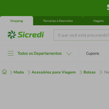
Shopping
Parcerias e Descontos
Viagens
O que você está procurando?
Produtos mais buscados
Todos os Departamentos
Cupons
tenis
1
º
Moda
Acessórios para Viagem
Bolsas
Ne
cafeteira
2
º
perfume
3
º
air fryer
4
º