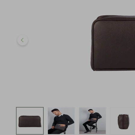
iphone
5
º