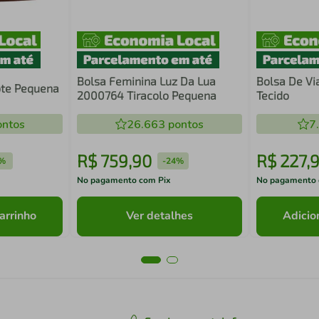
Bolsa Feminina Luz Da Lua
Bolsa De Vi
ote Pequena
2000764 Tiracolo Pequena
Tecido
ntos
26.663
pontos
7
R$
759
,
90
R$
227
,
%
-
24%
No pagamento com Pix
No pagamento 
arrinho
Ver detalhes
Adicio