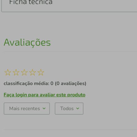
Ficha técnica
Avaliações
☆
☆
☆
☆
☆
classificação média: 0
(0 avaliações)
Faça login para avaliar este produto
Mais recentes
Todos