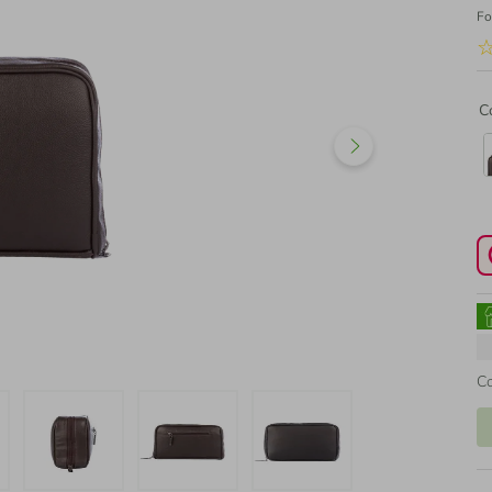
Fo
C
C