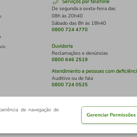
Serviços por telefone
De segunda a sexta-feira das
08h às 20h40
s
Sábado das 8h às 18h40
0800 724 4770
a
Ouvidoria
dade
Reclamações e denúncias
0800 646 2519
Atendimento a pessoas com deficiênc
Auditivo ou de fala
s
0800 724 0525
periência de navegação de
Gerenciar Permissões