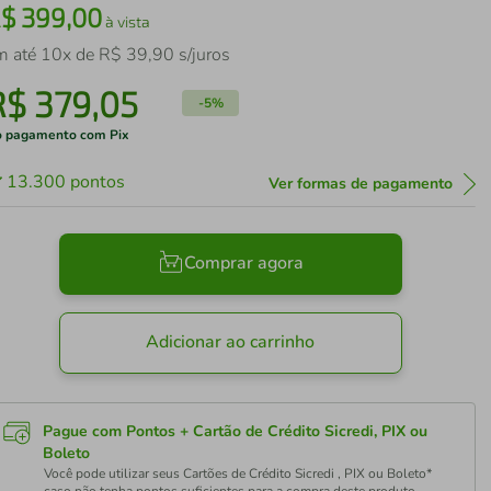
R$
399
,
00
à vista
m até
10
x de
R$
39
,
90
s/juros
R$
379
,
05
-
5%
 pagamento com Pix
13.300
pontos
Ver formas de pagamento
Comprar agora
Adicionar ao carrinho
Pague com Pontos + Cartão de Crédito Sicredi, PIX ou
Boleto
Você pode utilizar seus Cartões de Crédito Sicredi , PIX ou Boleto*
caso não tenha pontos suficientes para a compra deste produto.