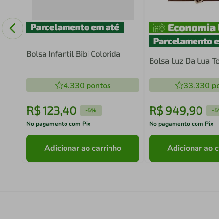
151c
Bolsa Infantil Bibi Colorida
Bolsa Luz Da Lua T
4.330
pontos
33.330
po
R$
123
,
40
R$
949
,
90
-
5%
-
5
No pagamento com Pix
No pagamento com Pix
Adicionar ao carrinho
Adicionar ao c