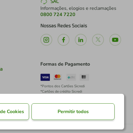
SAC
Informações, elogios e reclamações
0800 724 7220
Nossas Redes Sociais
Formas de Pagamento
ia
*Pontos dos Cartões Sicredi
*Cartões de crédito Sicredi
*Boleto exclusivo para associados PJ
*É vedada a cobrança de preço superior, valor ou
encargo adicional para pagamentos por meio de
 de Cookies
Permitir todos
Pix à vista.